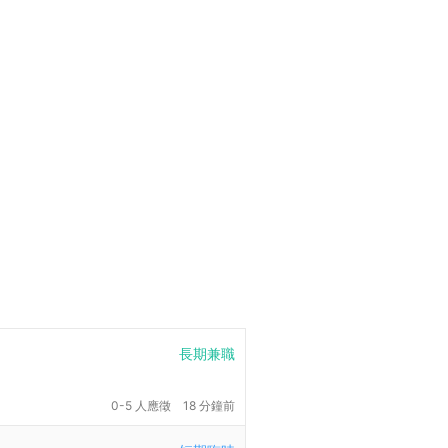
長期兼職
0-5 人應徵
18 分鐘前