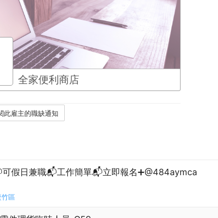
全家便利商店
可假日兼職📬工作簡單📬立即報名➕@484aymca
蘆竹區