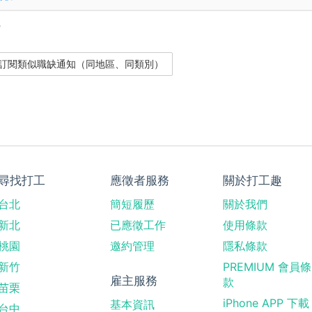
？
尋找打工
應徵者服務
關於打工趣
台北
簡短履歷
關於我們
新北
已應徵工作
使用條款
桃園
邀約管理
隱私條款
新竹
PREMIUM 會員條
雇主服務
款
苗栗
iPhone APP 下載
基本資訊
台中