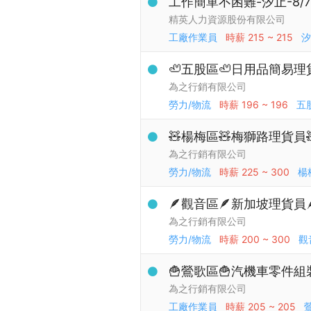
工作簡單不困難-汐止-8/
精英人力資源股份有限公司
工廠作業員
時薪
215 ~ 215
汐
🦥五股區🦥日用品簡易理貨
為之行銷有限公司
勞力/物流
時薪
196 ~ 196
五
🧸楊梅區🧸梅獅路理貨員
為之行銷有限公司
勞力/物流
時薪
225 ~ 300
楊
🪶觀音區🪶新加坡理貨員
為之行銷有限公司
勞力/物流
時薪
200 ~ 300
觀
🍟鶯歌區🍟汽機車零件組裝
為之行銷有限公司
工廠作業員
時薪
205 ~ 205