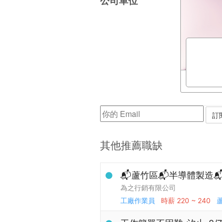
公司單位
其他推薦職缺
📬蘆竹區📬半導體製造
為之行銷有限公司
工廠作業員
時薪
220 ~ 240