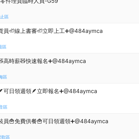
7零件理貨臨時人員-G59
止區
員🦥線上書審🦥立即上工➕@484aymca
股區
高時薪🧸快速報名➕@484aymca
梅區
可日領週領🪶立即報名➕@484aymca
音區
員🍟免費供餐🍟可日領週領➕@484aymca
鶯歌區