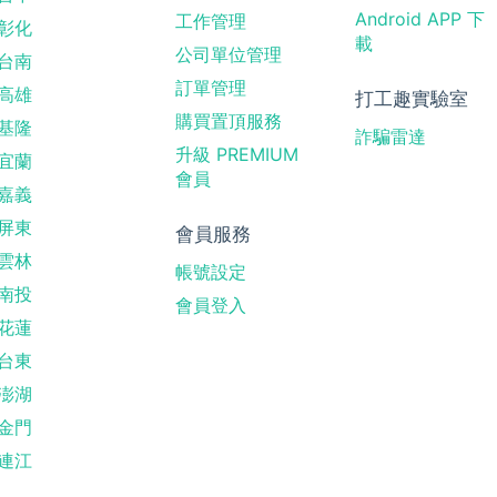
Android APP 下
工作管理
彰化
載
公司單位管理
台南
訂單管理
高雄
打工趣實驗室
購買置頂服務
基隆
詐騙雷達
升級 PREMIUM
宜蘭
會員
嘉義
屏東
會員服務
雲林
帳號設定
南投
會員登入
花蓮
台東
澎湖
金門
連江