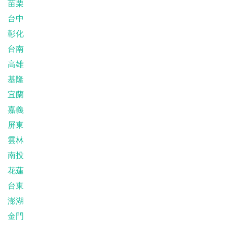
苗栗
台中
彰化
台南
高雄
基隆
宜蘭
嘉義
屏東
雲林
南投
花蓮
台東
澎湖
金門