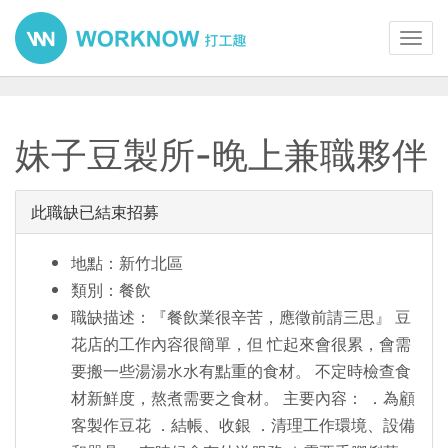
Toggl
navig
妹子豆製所-晚上兼職夥伴
此職缺已結束招募
地點：新竹北區
類別：餐飲
職缺描述：『餐飲業很辛苦，應徵前請三思』 豆
花店的工作內容很簡單，但 忙起來會很累，會需
要搬一些湯湯水水有點重的食材。 不定時檢查食
材新鮮度，熬煮需要之食材。 主要內容： ．為顧
客製作豆花 ．結帳、收銀 ．清理工作環境、設備