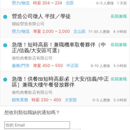
勞力/物流
時薪
204 ~ 224
北區
0-5 人應徵
1 天前
營造公司徵人 半技／學徒
長期兼職
聯綜營造有限公司
勞力/物流
專案
2,000 ~ 2,000
文山區
11-30 人應徵
4 小時前
急徵！短時高薪！兼職機車取餐夥伴（中
長期兼職
正/信義/大安區可選）
偷吃肉餐飲店有限公司
服務/門市
專案
450 ~ 550
中正區
6-10 人應徵
5 小時前
急徵！供餐🍱短時高薪💰［大安/信義/中正
長期兼職
區］兼職大樓午餐發放夥伴
偷吃肉餐飲店有限公司
銷售業務
時薪
230 ~ 400
大安區
0-5 人應徵
5 小時前
想收到類似職缺的通知嗎？