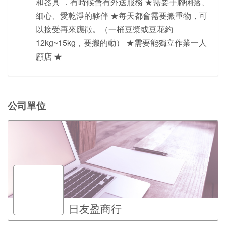
和器具 ．有時候會有外送服務 ★需要手腳俐落、
細心、愛乾淨的夥伴 ★每天都會需要搬重物，可
以接受再來應徵。（一桶豆漿或豆花約
12kg~15kg，要搬的動） ★需要能獨立作業一人
顧店 ★
公司單位
日友盈商行