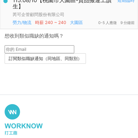
115.08/10【桃園市大園區-貨品搬運工讀
短期臨時
生】
芮可企管顧問股份有限公司
勞力/物流
時薪
240 ~ 240
大園區
0-5 人應徵
9 分鐘前
想收到類似職缺的通知嗎？