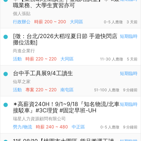
職業務、大學生實習亦可
個人張貼
行政辦公
時薪
200 ~ 200
大同區
0-5 人應徵
3 天前
[徵：台北/2026大稻埕夏日節 手遊快閃店
短期臨時
攤位活動]
尚進企業行
活動
時薪
220 ~ 220
大同區
11-30 人應徵
5 天前
台中手工具展9/4工讀生
短期臨時
仙草之家
活動
專案
220 ~ 220
南屯區
51-100 人應徵
9 分鐘前
✶高薪資240H！9/1~9/18『知名物流/北車
短期臨時
接駁車』#3C理貨 #固定早班-UH
瑞星人力資源顧問有限公司
勞力/物流
時薪
240 ~ 480
中正區
0-5 人應徵
9 分鐘前