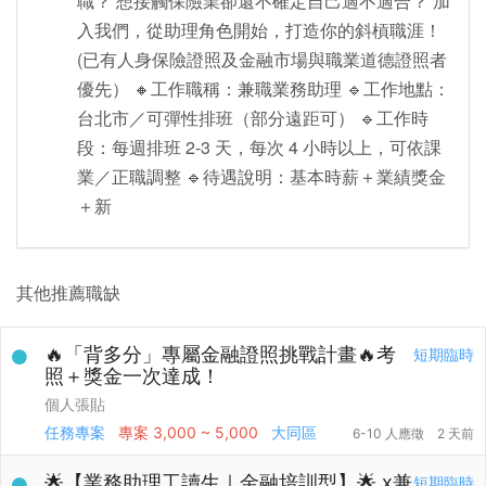
職？ 想接觸保險業卻還不確定自己適不適合？ 加
入我們，從助理角色開始，打造你的斜槓職涯！
(已有人身保險證照及金融市場與職業道德證照者
優先） 🔸工作職稱：兼職業務助理 🔹工作地點：
台北市／可彈性排班（部分遠距可） 🔹工作時
段：每週排班 2-3 天，每次 4 小時以上，可依課
業／正職調整 🔹待遇說明：基本時薪＋業績獎金
＋新
其他推薦職缺
🔥「背多分」專屬金融證照挑戰計畫🔥考
短期臨時
照＋獎金一次達成！
個人張貼
任務專案
專案
3,000 ~ 5,000
大同區
6-10 人應徵
2 天前
🌟【業務助理工讀生｜金融培訓型】🌟 x兼
短期臨時