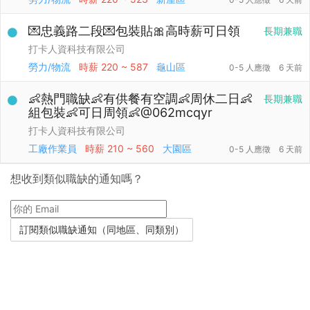
💌忠義路二段💌包裝貼🎀高時薪可日領
長期兼職
打卡人資科技有限公司
勞力/物流
時薪
220 ~ 587
龜山區
0-5 人應徵
6 天前
👶熱門職缺👶有供餐有空調👶周休二日👶
長期兼職
組包裝👶可日周領👶@062mcqyr
打卡人資科技有限公司
工廠作業員
時薪
210 ~ 560
大園區
0-5 人應徵
6 天前
想收到類似職缺的通知嗎？