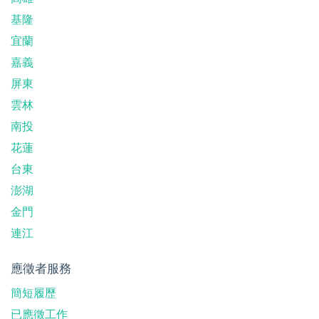
基隆
宜蘭
嘉義
屏東
雲林
南投
花蓮
台東
澎湖
金門
連江
應徵者服務
簡短履歷
已應徵工作