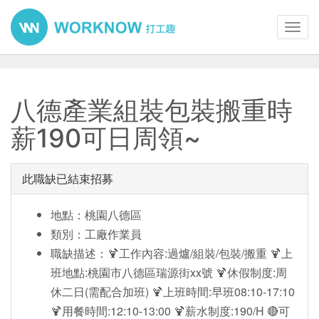
Toggl
navig
八德產業組裝包裝搬重時
薪190可日周領~
此職缺已結束招募
地點：桃園八德區
類別：工廠作業員
職缺描述：🍹工作內容:過爐/組裝/包裝/搬重 🍹上
班地點:桃園市八德區瑞源街xx號 🍹休假制度:周
休二日(需配合加班) 🍹上班時間:早班08:10-17:10
🍹用餐時間:12:10-13:00 🍹薪水制度:190/H 🔴可