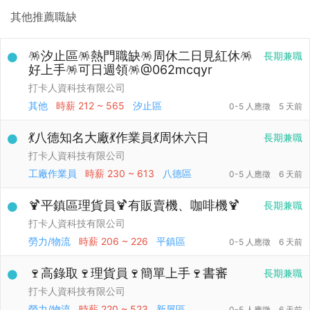
其他推薦職缺
🪅汐止區🪅熱門職缺🪅周休二日見紅休🪅
長期兼職
好上手🪅可日週領🪅@062mcqyr
打卡人資科技有限公司
其他
時薪
212 ~ 565
汐止區
0-5 人應徵
5 天前
💃八德知名大廠💃作業員💃周休六日
長期兼職
打卡人資科技有限公司
工廠作業員
時薪
230 ~ 613
八德區
0-5 人應徵
6 天前
🍹平鎮區理貨員🍹有販賣機、咖啡機🍹
長期兼職
打卡人資科技有限公司
勞力/物流
時薪
206 ~ 226
平鎮區
0-5 人應徵
6 天前
🍷高錄取🍷理貨員🍷簡單上手🍷書審
長期兼職
打卡人資科技有限公司
勞力/物流
時薪
220 ~ 523
新屋區
0-5 人應徵
6 天前