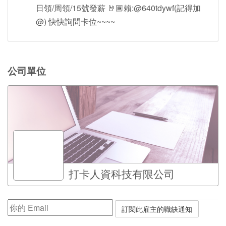
日領/周領/15號發薪 🤘🏾賴:@640tdywf(記得加
@) 快快詢問卡位~~~~
公司單位
打卡人資科技有限公司