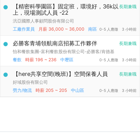
【精密科學園區】固定班，環境好，36k以
長期兼職
上，現場測試人員 -22
汎亞國際人事顧問股份有限公司
工廠作業員
月薪
36,000 ~ 36,000
南區
0-5 人應徵
3 小時前
必勝客青埔領航南店招募工作夥伴
長期兼職
怡和餐飲集團-富利餐飲股份有限公司-必勝客/肯德基
餐飲
時薪
196 ~ 236
中壢區
0-5 人應徵
3 小時前
【here共享空間(晚班)】空間保養人員
長期兼職
好域股份有限公司
勞力/物流
時薪
205 ~ 205
中山區
0-5 人應徵
3 小時前