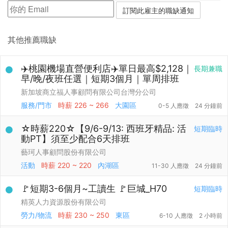
其他推薦職缺
✈️桃園機場直營便利店✈️單日最高$2,128｜
長期兼職
早/晚/夜班任選｜短期3個月｜單周排班
新加坡商立福人事顧問有限公司台灣分公司
服務/門市
時薪
226 ~ 266
大園區
0-5 人應徵
24 分鐘前
☆時薪220☆【9/6-9/13: 西班牙精品: 活
短期臨時
動PT】須至少配合6天排班
藝珂人事顧問股份有限公司
活動
時薪
220 ~ 220
內湖區
11-30 人應徵
24 分鐘前
🚩短期3-6個月~工讀生 🚩巨城_H70
短期臨時
精英人力資源股份有限公司
勞力/物流
時薪
230 ~ 250
東區
6-10 人應徵
2 小時前