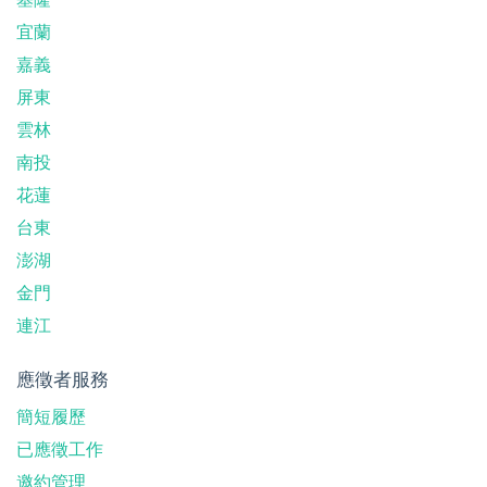
宜蘭
嘉義
屏東
雲林
南投
花蓮
台東
澎湖
金門
連江
應徵者服務
簡短履歷
已應徵工作
邀約管理