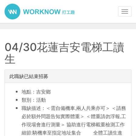
Toggl
navig
04/30花蓮吉安電梯工讀
生
此職缺已結束招募
地點：吉安鄉
類別：活動
職缺描述：＜需自備機車,兩人共乘亦可＞ ＜請務
必於額外問題告知實際體重＞ ＜體重請勿浮報,工
作現場會進行測量＞ 協助進行電梯載重檢測工作
細節:騎機車至指定地址集合 全體工讀生進