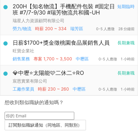
200H【知名物流】手機配件包裝 #固定日
短期臨時
班 #7/7-9/30 #瑞芳物流共和國-UH
瑞星人力資源顧問有限公司
勞力/物流
時薪
200 ~ 334
瑞芳區
0-5 人應徵
28 分鐘前
日薪$1700+獎金徵桃園食品展銷售人員
長期兼職
旺寶企業社
銷售業務
專案
1,700 ~ 3,500
中壢區
0-5 人應徵
1 小時前
💎中壢⭐太陽能🩷二休二⭐RO
長期兼職
宸恩實業有限公司
工廠作業員
時薪
230 ~ 260
中壢區
0-5 人應徵
1 小時前
想收到類似職缺的通知嗎？