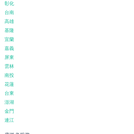
彰化
台南
高雄
基隆
宜蘭
嘉義
屏東
雲林
南投
花蓮
台東
澎湖
金門
連江