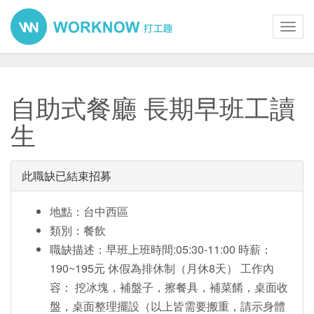
Toggl
navig
自助式餐廳 長期早班工讀
生
此職缺已結束招募
地點：台中西區
類別：餐飲
職缺描述：早班上班時間:05:30-11:00 時薪：
190~195元 休假為排休制（月休8天） 工作內
容： 挖冰塊，補盤子，擦餐具，補菜餚，桌面收
盤，桌面整理擺設（以上皆需要搬重，請示身體