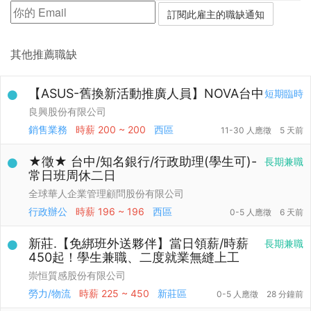
其他推薦職缺
【ASUS-舊換新活動推廣人員】NOVA台中
短期臨時
良興股份有限公司
銷售業務
時薪
200 ~ 200
西區
11-30 人應徵
5 天前
★徵★ 台中/知名銀行/行政助理(學生可)-
長期兼職
常日班周休二日
全球華人企業管理顧問股份有限公司
行政辦公
時薪
196 ~ 196
西區
0-5 人應徵
6 天前
新莊.【免綁班外送夥伴】當日領薪/時薪
長期兼職
450起！學生兼職、二度就業無縫上工
崇恒質感股份有限公司
勞力/物流
時薪
225 ~ 450
新莊區
0-5 人應徵
28 分鐘前