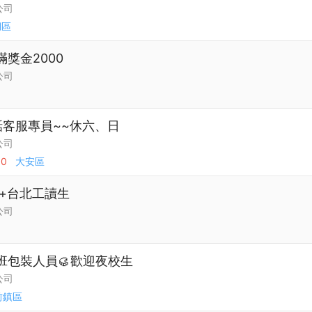
公司
湖區
滿獎金2000
公司
電話客服專員~~休六、日
公司
00
大安區
+台北工讀生
公司
早班包裝人員🥮歡迎夜校生
公司
前鎮區