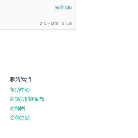
短期臨時
0-5 人應徵
5 天前
聯絡我們
幫助中心
建議與問題回報
粉絲團
合作洽談