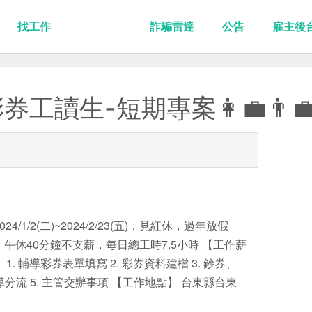
找工作
詐騙雷達
公告
雇主後
讀生-短期專案👩‍💼👨‍
/1/2(二)~2024/2/23(五)，見紅休，過年放假
40，午休40分鐘不支薪，每日總工時7.5小時 【工作薪
 1. 輔導彩券表單填寫 2. 彩券資料建檔 3. 鈔券、
導分流 5. 主管交辦事項 【工作地點】 台東縣台東