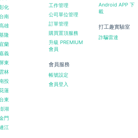
Android APP 下
工作管理
彰化
載
公司單位管理
台南
訂單管理
高雄
打工趣實驗室
購買置頂服務
基隆
詐騙雷達
升級 PREMIUM
宜蘭
會員
嘉義
屏東
會員服務
雲林
帳號設定
南投
會員登入
花蓮
台東
澎湖
金門
連江