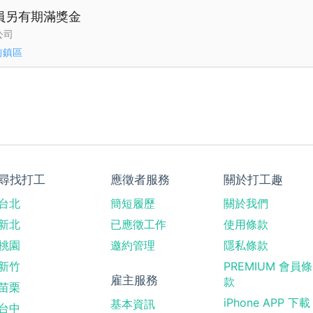
裝員另有期滿獎金
公司
前鎮區
尋找打工
應徵者服務
關於打工趣
台北
簡短履歷
關於我們
新北
已應徵工作
使用條款
桃園
邀約管理
隱私條款
新竹
PREMIUM 會員條
雇主服務
款
苗栗
iPhone APP 下載
基本資訊
台中