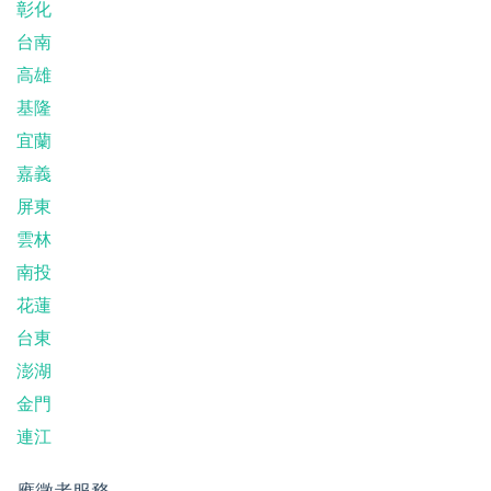
彰化
台南
高雄
基隆
宜蘭
嘉義
屏東
雲林
南投
花蓮
台東
澎湖
金門
連江
應徵者服務