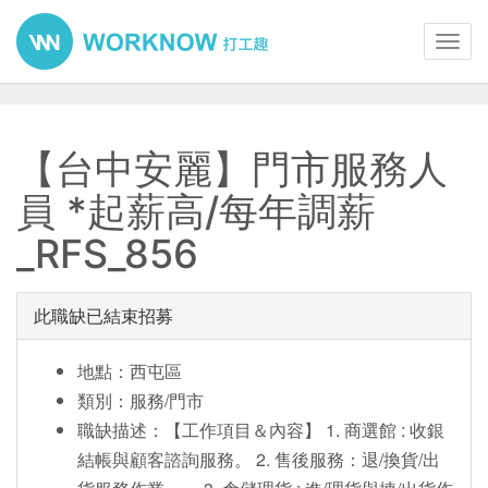
Toggl
navig
【台中安麗】門市服務人
員 *起薪高/每年調薪
_RFS_856
此職缺已結束招募
地點：西屯區
類別：服務/門市
職缺描述：【工作項目＆內容】 1. 商選館 : 收銀
結帳與顧客諮詢服務。 2. 售後服務：退/換貨/出