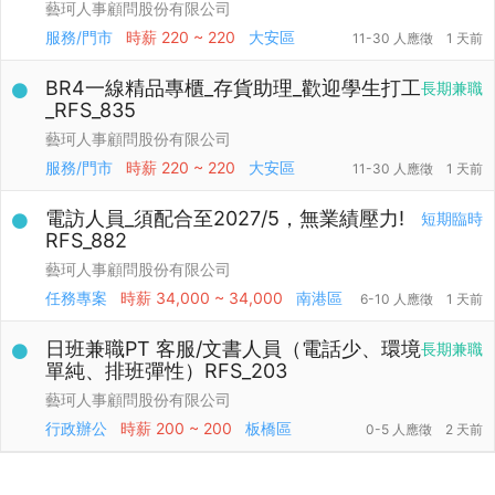
藝珂人事顧問股份有限公司
服務/門市
時薪
220 ~ 220
大安區
11-30 人應徵
1 天前
BR4一線精品專櫃_存貨助理_歡迎學生打工
長期兼職
_RFS_835
藝珂人事顧問股份有限公司
服務/門市
時薪
220 ~ 220
大安區
11-30 人應徵
1 天前
電訪人員_須配合至2027/5，無業績壓力!
短期臨時
RFS_882
藝珂人事顧問股份有限公司
任務專案
時薪
34,000 ~ 34,000
南港區
6-10 人應徵
1 天前
日班兼職PT 客服/文書人員（電話少、環境
長期兼職
單純、排班彈性）RFS_203
藝珂人事顧問股份有限公司
行政辦公
時薪
200 ~ 200
板橋區
0-5 人應徵
2 天前