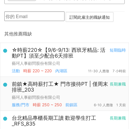
其他推薦職缺
☆時薪220☆【9/6-9/13: 西班牙精品: 活
短期臨時
動PT】須至少配合6天排班
藝珂人事顧問股份有限公司
活動
時薪
220 ~ 220
內湖區
11-30 人應徵
7 小時前
前鎮★高時薪打工★ 門市接待PT | 僅周末
長期兼職
排班_203
藝珂人事顧問股份有限公司
服務/門市
時薪
250 ~ 250
前鎮區
6-10 人應徵
1 天前
台北精品專櫃長期工讀 歡迎學生打工
長期兼職
_RFS_835