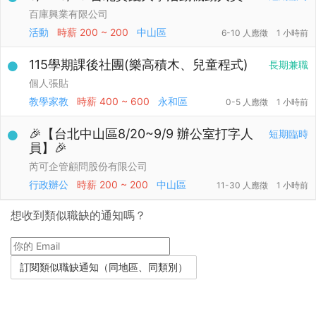
百庫興業有限公司
活動
時薪
200 ~ 200
中山區
6-10 人應徵
1 小時前
115學期課後社團(樂高積木、兒童程式)
長期兼職
個人張貼
教學家教
時薪
400 ~ 600
永和區
0-5 人應徵
1 小時前
🎉【台北中山區8/20~9/9 辦公室打字人
短期臨時
員】🎉
芮可企管顧問股份有限公司
行政辦公
時薪
200 ~ 200
中山區
11-30 人應徵
1 小時前
想收到類似職缺的通知嗎？