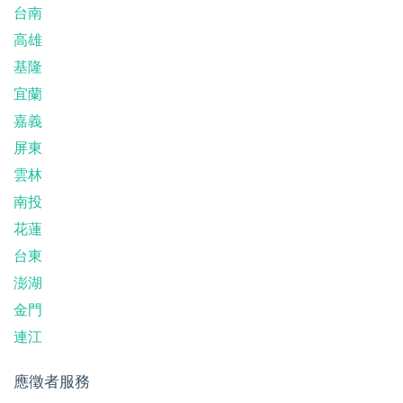
台南
高雄
基隆
宜蘭
嘉義
屏東
雲林
南投
花蓮
台東
澎湖
金門
連江
應徵者服務