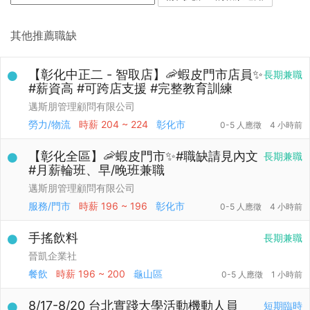
其他推薦職缺
【彰化中正二 - 智取店】🦐蝦皮門市店員✨
長期兼職
#薪資高 #可跨店支援 #完整教育訓練
邁斯朋管理顧問有限公司
勞力/物流
時薪
204 ~ 224
彰化市
0-5 人應徵
4 小時前
【彰化全區】🦐蝦皮門市✨#職缺請見內文
長期兼職
#月薪輪班、早/晚班兼職
邁斯朋管理顧問有限公司
服務/門市
時薪
196 ~ 196
彰化市
0-5 人應徵
4 小時前
手搖飲料
長期兼職
晉凱企業社
餐飲
時薪
196 ~ 200
龜山區
0-5 人應徵
1 小時前
8/17-8/20 台北實踐大學活動機動人員
短期臨時