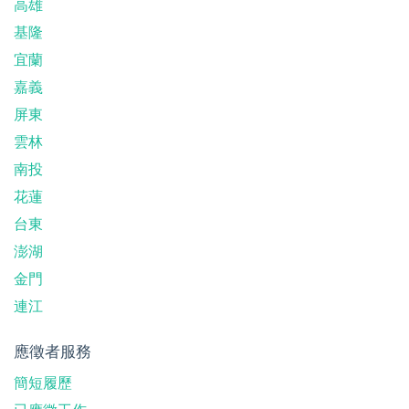
高雄
基隆
宜蘭
嘉義
屏東
雲林
南投
花蓮
台東
澎湖
金門
連江
應徵者服務
簡短履歷