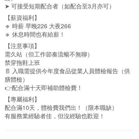
➤ 可接受短期配合者（如配合至3月亦可）
【薪資福利】
🔹 時薪 早晚226 大夜266
🔹 休息時間也有給薪！
【注意事項】
需久站（但工作節奏流暢不無聊）
禁穿拖鞋上班
📄 入職需提供今年度食品從業人員體檢報告（供
膳體檢）
👉配合滿十天即補助體檢費！
【專屬福利】
配合滿10天，體檢費我們出！（限本職缺）
有服務業經驗者佳，但沒經驗也歡迎！