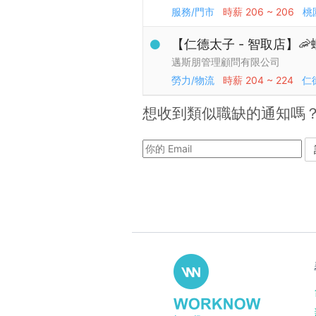
服務/門市
時薪
206 ~ 206
桃
【仁德太子 - 智取店】
邁斯朋管理顧問有限公司
勞力/物流
時薪
204 ~ 224
仁
想收到類似職缺的通知嗎