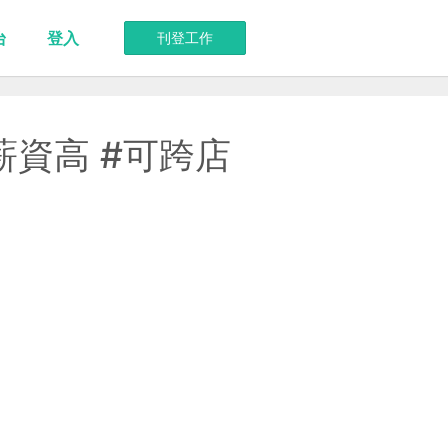
台
登入
刊登工作
薪資高 #可跨店