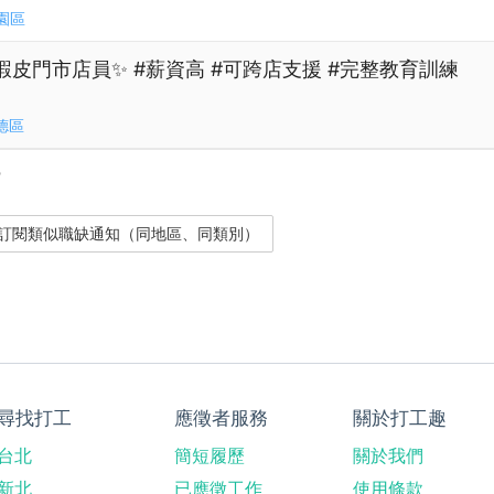
園區
蝦皮門市店員✨ #薪資高 #可跨店支援 #完整教育訓練
德區
？
尋找打工
應徵者服務
關於打工趣
台北
簡短履歷
關於我們
新北
已應徵工作
使用條款