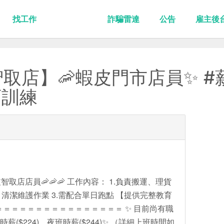
找工作
詐騙雷達
公告
雇主後
智取店】🦐蝦皮門市店員✨ #
育訓練
皮智取店店員🦐🦐🦐 工作內容： 1.負責搬運、理貨
、清潔維護作業 3.需配合單日跑點 【提供完整教育
＝＝＝＝＝＝＝＝＝＝＝＝＝＝＝＝ ✨ 目前尚有職
時薪($224)、夜班時薪($244)✨ （詳細上班時間如