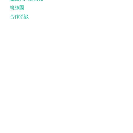
粉絲團
合作洽談