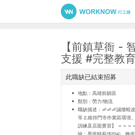
【前鎮草衙 - 
支援 #完整教
此職缺已結束招募
地點：高雄前鎮區
類別：勞力/物流
職缺描述：🦐🦐🦐誠徵蝦
等 2.維持門市作業區環境
訓練及店面實習】 ＝＝＝
缺：早班時薪($204)、晚班