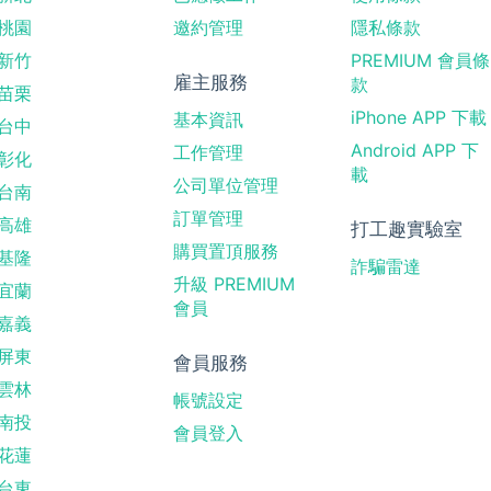
桃園
邀約管理
隱私條款
新竹
PREMIUM 會員條
雇主服務
款
苗栗
iPhone APP 下載
基本資訊
台中
Android APP 下
工作管理
彰化
載
公司單位管理
台南
訂單管理
高雄
打工趣實驗室
購買置頂服務
基隆
詐騙雷達
升級 PREMIUM
宜蘭
會員
嘉義
屏東
會員服務
雲林
帳號設定
南投
會員登入
花蓮
台東