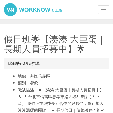
Toggl
navig
假日班🌟【湊湊 大巨蛋｜
長期人員招募中】🌟
此職缺已結束招募
地點：基隆信義區
類別：餐飲
職缺描述：🌟【湊湊 大巨蛋｜長期人員招募中】
🌟 📍 台北市信義區忠孝東路四段515號（大巨
蛋） 我們正在尋找長期合作的好夥伴，歡迎加入
湊湊溫暖的團隊！ 🔸 長期假日｜傳菜夥伴 1名 ✔