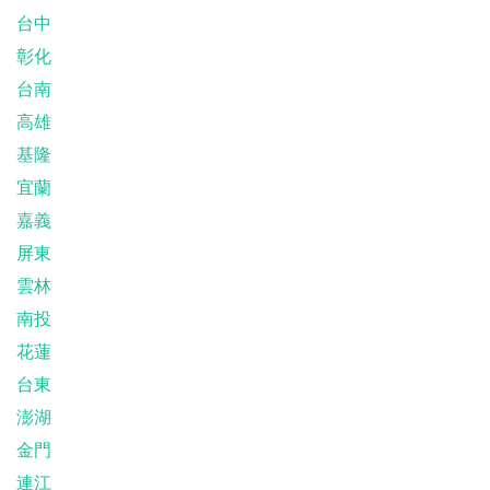
台中
彰化
台南
高雄
基隆
宜蘭
嘉義
屏東
雲林
南投
花蓮
台東
澎湖
金門
連江