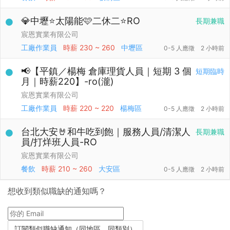
💎中壢⭐太陽能🩷二休二⭐RO
長期兼職
宸恩實業有限公司
工廠作業員
時薪
230 ~ 260
中壢區
0-5 人應徵
2 小時前
📢【平鎮／楊梅 倉庫理貨人員｜短期 3 個
短期臨時
月｜時薪220】-ro(瀧)
宸恩實業有限公司
工廠作業員
時薪
220 ~ 220
楊梅區
0-5 人應徵
2 小時前
台北大安🤘和牛吃到飽｜服務人員/清潔人
長期兼職
員/打烊班人員-RO
宸恩實業有限公司
餐飲
時薪
210 ~ 260
大安區
0-5 人應徵
2 小時前
想收到類似職缺的通知嗎？