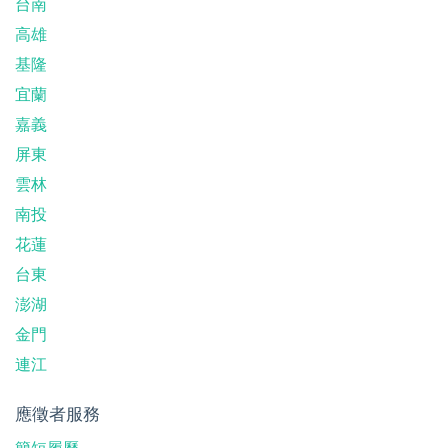
台南
高雄
基隆
宜蘭
嘉義
屏東
雲林
南投
花蓮
台東
澎湖
金門
連江
應徵者服務