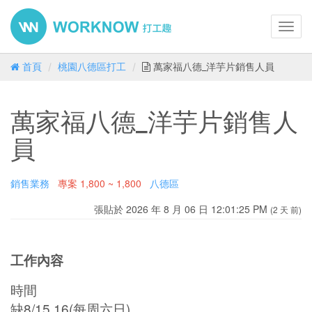
Toggl
navig
首頁
桃園八德區打工
萬家福八德_洋芋片銷售人員
萬家福八德_洋芋片銷售人
員
銷售業務
專案
1,800 ~ 1,800
八德區
張貼於 2026 年 8 月 06 日 12:01:25 PM
(2 天 前)
工作內容
時間
缺8/15.16(每周六日)