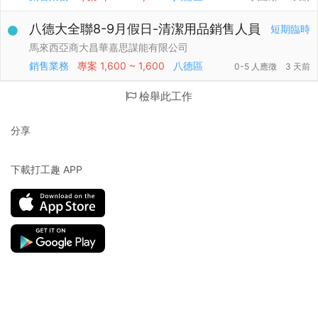
八德大全聯8-9月假日-清潔用品銷售人員
短期臨時
馬來西亞商大昌華嘉思謀能有限公司
銷售業務
專案
1,600 ~ 1,600
八德區
0-5 人應徵
3 天前
檢舉此工作
分享
下載打工趣 APP