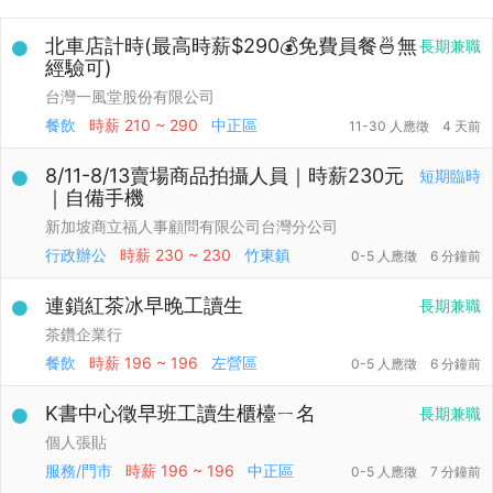
北車店計時(最高時薪$290💰免費員餐🍜無
長期兼職
經驗可)
台灣一風堂股份有限公司
餐飲
時薪
210 ~ 290
中正區
11-30 人應徵
4 天前
8/11-8/13賣場商品拍攝人員｜時薪230元
短期臨時
｜自備手機
新加坡商立福人事顧問有限公司台灣分公司
行政辦公
時薪
230 ~ 230
竹東鎮
0-5 人應徵
6 分鐘前
連鎖紅茶冰早晚工讀生
長期兼職
茶鑽企業行
餐飲
時薪
196 ~ 196
左營區
0-5 人應徵
6 分鐘前
K書中心徵早班工讀生櫃檯ㄧ名
長期兼職
個人張貼
服務/門市
時薪
196 ~ 196
中正區
0-5 人應徵
7 分鐘前