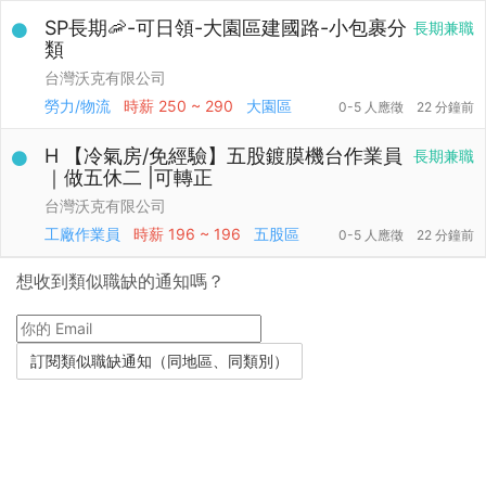
SP長期🦐-可日領-大園區建國路-小包裹分
長期兼職
類
台灣沃克有限公司
勞力/物流
時薪
250 ~ 290
大園區
0-5 人應徵
22 分鐘前
H 【冷氣房/免經驗】五股鍍膜機台作業員
長期兼職
｜做五休二 |可轉正
台灣沃克有限公司
工廠作業員
時薪
196 ~ 196
五股區
0-5 人應徵
22 分鐘前
想收到類似職缺的通知嗎？