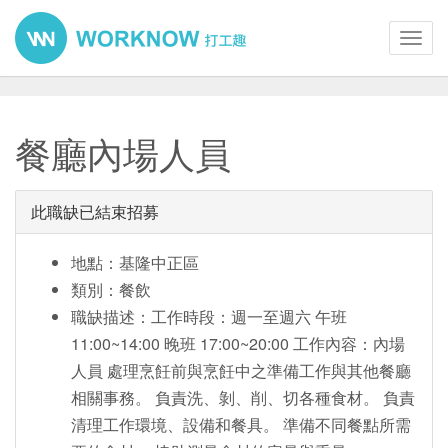
Toggl
navig
餐廳內場人員
此職缺已結束招募
地點：基隆中正區
類別：餐飲
職缺描述：工作時段：週一至週六 午班
11:00~14:00 晚班 17:00~20:00 工作內容：內場
人員 處理烹飪前與烹飪中之準備工作與其他餐廳
相關事務。 負責洗、剝、削、切各種食材。 負責
清理工作環境、設備和餐具。 準備不同餐點所需