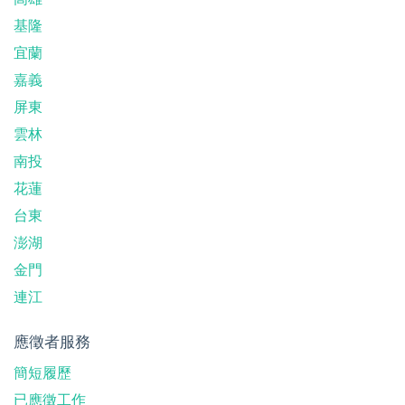
基隆
宜蘭
嘉義
屏東
雲林
南投
花蓮
台東
澎湖
金門
連江
應徵者服務
簡短履歷
已應徵工作