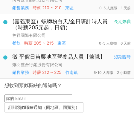
銷售業務
時薪
210 ~ 210
東區
0-5 人應徵
1 天前
(嘉義東區）螺螄粉白天/全日班計時人員
長期兼職
（時薪205元起，日領）
笠祥國際有限公司
餐飲
時薪
205 ~ 215
東區
0-5 人應徵
6 天前
徵 平假日苗栗地區營養品人員【兼職】
短期臨時
雉羽整合行銷股份有限公司
銷售業務
時薪
212 ~ 225
竹南鎮
6-10 人應徵
2 小時前
想收到類似職缺的通知嗎？