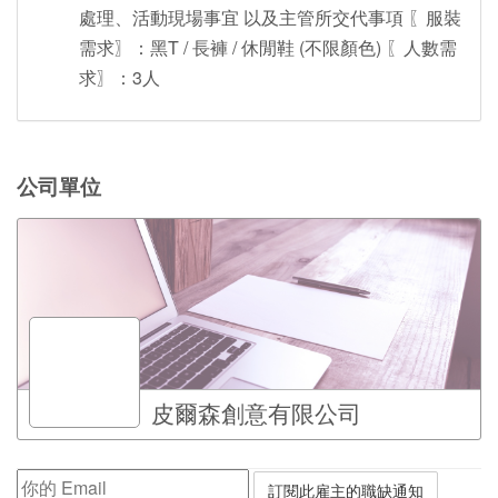
處理、活動現場事宜 以及主管所交代事項 〖服裝
需求〗：黑T / 長褲 / 休閒鞋 (不限顏色) 〖人數需
求〗：3人
公司單位
皮爾森創意有限公司