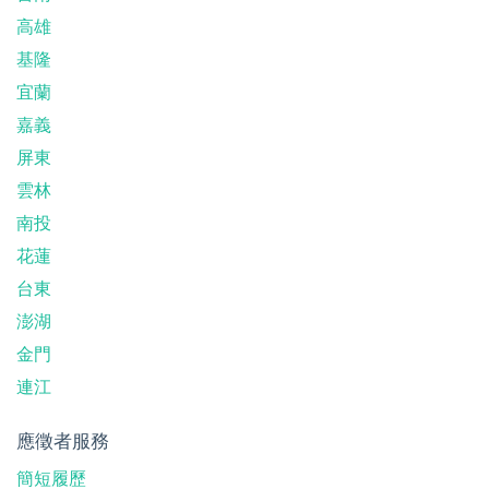
高雄
基隆
宜蘭
嘉義
屏東
雲林
南投
花蓮
台東
澎湖
金門
連江
應徵者服務
簡短履歷