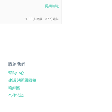
長期兼職
11-30 人應徵
37 分鐘前
聯絡我們
幫助中心
建議與問題回報
粉絲團
合作洽談