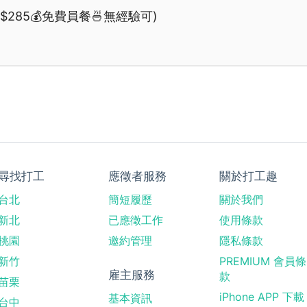
285💰免費員餐🍜無經驗可)
尋找打工
應徵者服務
關於打工趣
台北
簡短履歷
關於我們
新北
已應徵工作
使用條款
桃園
邀約管理
隱私條款
新竹
PREMIUM 會員條
雇主服務
款
苗栗
iPhone APP 下載
基本資訊
台中