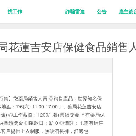
找工作
詐騙雷達
公告
雇主後
藥局花蓮吉安店保健食品銷售
l希睿行銷】徵藥局銷售人員 ◎銷售產品：世界知名保
點：7/6(六) 11:00-17:00丁丁藥局花蓮吉安店
號) ◎工作薪資：1200/1場+業績獎金 ＊有藥局保
+業績獎金 ◎匯款日：8/10 ◎備註： 1.需有銷售
2.客戶提供上衣制服，無破洞長褲，舒適包