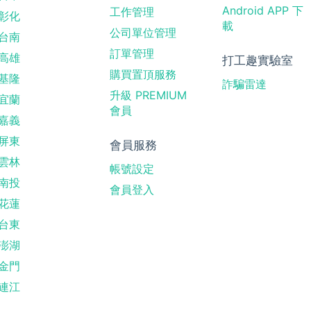
Android APP 下
工作管理
彰化
載
公司單位管理
台南
訂單管理
高雄
打工趣實驗室
購買置頂服務
基隆
詐騙雷達
升級 PREMIUM
宜蘭
會員
嘉義
屏東
會員服務
雲林
帳號設定
南投
會員登入
花蓮
台東
澎湖
金門
連江