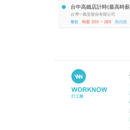
台中高鐵店計時(最高時薪$
台灣一風堂股份有限公司
餐飲
時薪
205 ~ 285
烏日區