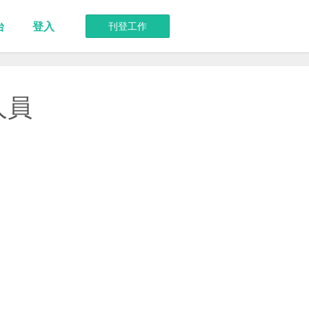
台
登入
刊登工作
人員