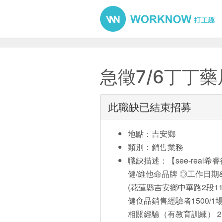
急徵7/6丁丁
此職缺已結束招募
地點：吉安鄉
類別：銷售業務
職缺描述：【see-rea
健/維他命品牌 ◎工作日期&地
(花蓮縣吉安鄉中華路2段11
健食品銷售經驗者1500/1場
相關經驗（有教育訓練） 