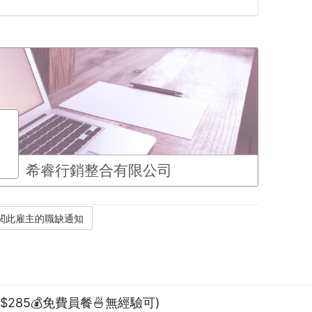
希睿行銷整合有限公司
285💰免費員餐🍜無經驗可)