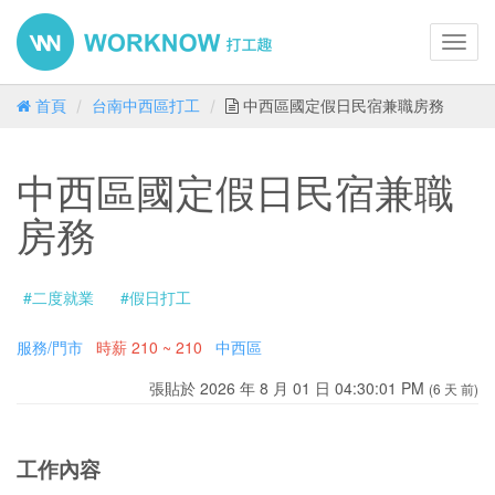
Toggl
navig
首頁
台南中西區打工
中西區國定假日民宿兼職房務
中西區國定假日民宿兼職
房務
#二度就業
#假日打工
服務/門市
時薪
210 ~ 210
中西區
張貼於 2026 年 8 月 01 日 04:30:01 PM
(6 天 前)
工作內容