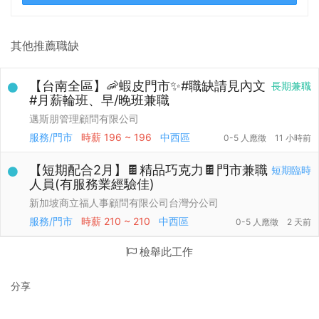
其他推薦職缺
【台南全區】🦐蝦皮門市✨#職缺請見內文
長期兼職
#月薪輪班、早/晚班兼職
邁斯朋管理顧問有限公司
服務/門市
時薪
196 ~ 196
中西區
0-5 人應徵
11 小時前
【短期配合2月】🍫精品巧克力🍫門市兼職
短期臨時
人員(有服務業經驗佳)
新加坡商立福人事顧問有限公司台灣分公司
服務/門市
時薪
210 ~ 210
中西區
0-5 人應徵
2 天前
檢舉此工作
分享