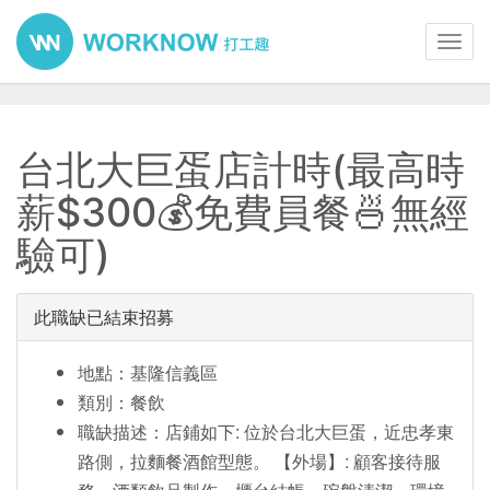
Toggl
navig
台北大巨蛋店計時(最高時
薪$300💰免費員餐🍜無經
驗可)
此職缺已結束招募
地點：基隆信義區
類別：餐飲
職缺描述：店鋪如下: 位於台北大巨蛋，近忠孝東
路側，拉麵餐酒館型態。 【外場】: 顧客接待服