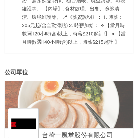
務、酒類飲品製作、櫃台結帳、碗盤清潔、環境
維護等。 【內場】: 食材處理、出餐、碗盤清
潔、環境維護等。 📍《薪資說明》： 1. 時薪：
205元起(含全勤津貼) 2. 時薪加給： 🔸【當月時
數🈵120小時(含)以上，時薪$210起計!】 🔸【當
月時數🈵140小時(含)以上，時薪$215起計!】
公司單位
台灣一風堂股份有限公司