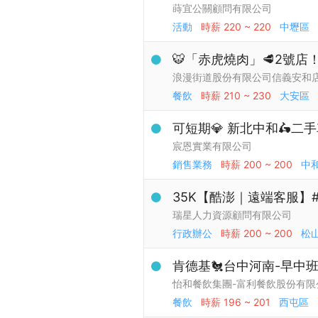
蒔宜公關顧問有限公司
活動
時薪
220 ~ 220
中壢區
🐯「赤虎燒肉」🥩2號
浪漫街道股份有限公司信義安和
餐飲
時薪
210 ~ 230
大安區
可短期💎 新北中和🛵二手車
宸恩實業有限公司
銷售業務
時薪
200 ~ 200
中
35K【酷澎｜遠端客服】#
瑞星人力資源顧問有限公司
行政辦公
時薪
200 ~ 200
松
肯德基🐔台中河南-早中
怡和餐飲集團-富利餐飲股份有限
餐飲
時薪
196 ~ 201
西屯區