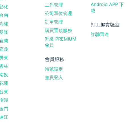
Android APP 下
工作管理
彰化
載
公司單位管理
台南
訂單管理
高雄
打工趣實驗室
購買置頂服務
基隆
詐騙雷達
升級 PREMIUM
宜蘭
會員
嘉義
屏東
會員服務
雲林
帳號設定
南投
會員登入
花蓮
台東
澎湖
金門
連江