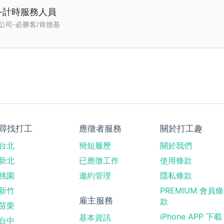
期-計時服務人員
公司-必勝客/肯德基
尋找打工
應徵者服務
關於打工趣
台北
簡短履歷
關於我們
新北
已應徵工作
使用條款
桃園
邀約管理
隱私條款
新竹
PREMIUM 會員條
雇主服務
款
苗栗
iPhone APP 下載
基本資訊
台中