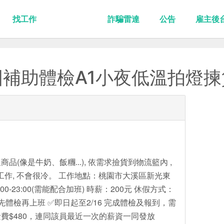
找工作
詐騙雷達
公告
雇主後
補助體檢A1小夜低溫拍燈揀
(像是牛奶、飯糰...), 依需求撿貨到物流籃內 ,
式工作, 不會很冷。 工作地點：桃園市大溪區新光東
00-23:00(需能配合加班) 時薪：200元 休假方式：
需先體檢再上班 ✅即日起至2/16 完成體檢及報到，需
費$480，連同該員最近一次的薪資一同發放