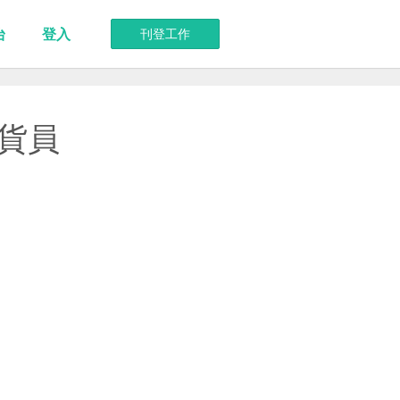
台
登入
刊登工作
貨員