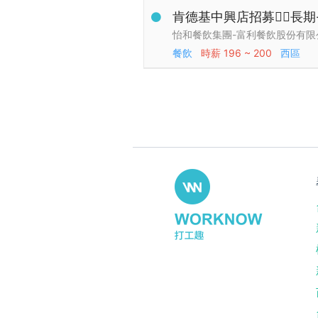
肯德基中興店招募👉🏻長
怡和餐飲集團-富利餐飲股份有限
餐飲
時薪
196 ~ 200
西區