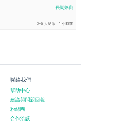
長期兼職
0-5 人應徵
1 小時前
聯絡我們
幫助中心
建議與問題回報
粉絲團
合作洽談