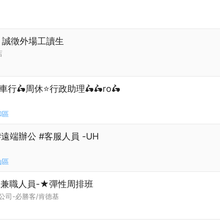
店！誠徵外場工讀生
店
行🛵周休⭐行政助理🛵🛵ro🛵
和區
遠端辦公 #客服人員 -UH
山區
班兼職人員-★彈性周排班
公司-必勝客/肯德基