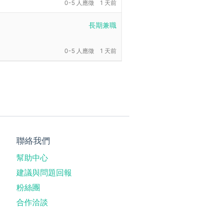
0-5 人應徵
1 天前
長期兼職
0-5 人應徵
1 天前
聯絡我們
幫助中心
建議與問題回報
粉絲團
合作洽談