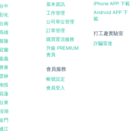
iPhone APP 下載
基本資訊
台中
Android APP 下
工作管理
彰化
載
公司單位管理
台南
訂單管理
高雄
打工趣實驗室
購買置頂服務
基隆
詐騙雷達
升級 PREMIUM
宜蘭
會員
嘉義
屏東
會員服務
雲林
帳號設定
南投
會員登入
花蓮
台東
澎湖
金門
連江