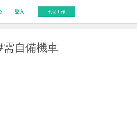
台
登入
刊登工作
 #需自備機車