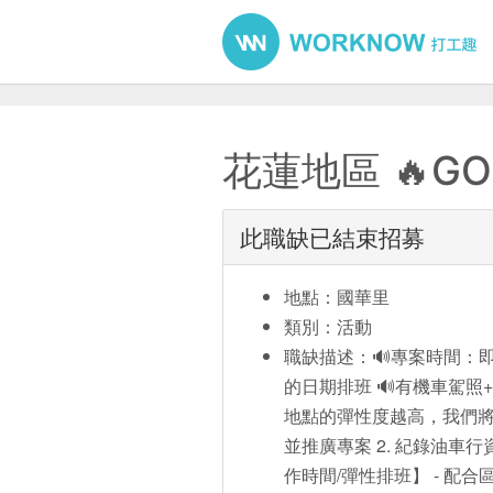
花蓮地區 🔥G
此職缺已結束招募
地點：國華里
類別：活動
職缺描述：🔊專案時間：即
的日期排班 🔊有機車駕照
地點的彈性度越高，我們將越
並推廣專案 2. 紀錄油車行
作時間/彈性排班】 - 配合