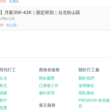
,000
永康區
】月薪35K-42K｜固定班別｜台北松山區
台灣分公司
00
松山區
尋找打工
應徵者服務
關於打工趣
台北
簡短履歷
關於我們
新北
已應徵工作
使用條款
桃園
邀約管理
隱私條款
新竹
PREMIUM 會員條
雇主服務
款
苗栗