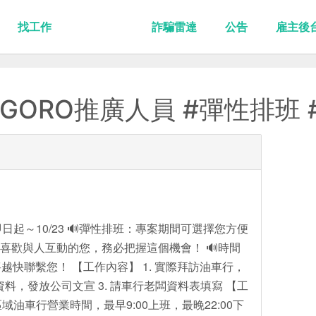
找工作
詐騙雷達
公告
雇主後
OGORO推廣人員 #彈性排班
日起～10/23 🔊彈性排班：專案期間可選擇您方便
+喜歡與人互動的您，務必把握這個機會！ 🔊時間
快聯繫您！ 【工作內容】 1. 實際拜訪油車行，
資料，發放公司文宣 3. 請車行老闆資料表填寫 【工
區域油車行營業時間，最早9:00上班，最晚22:00下