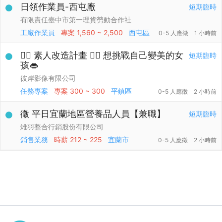
日領作業員-西屯廠
短期臨時
有限責任臺中市第一理貨勞動合作社
工廠作業員
專案
1,560 ~ 2,500
西屯區
0-5 人應徵
1 小時前
🙋‍♀️ 素人改造計畫 🙋‍♀️ 想挑戰自己變美的女
短期臨時
孩👄
彼岸影像有限公司
任務專案
專案
300 ~ 300
平鎮區
0-5 人應徵
2 小時前
徵 平日宜蘭地區營養品人員【兼職】
短期臨時
雉羽整合行銷股份有限公司
銷售業務
時薪
212 ~ 225
宜蘭市
0-5 人應徵
2 小時前