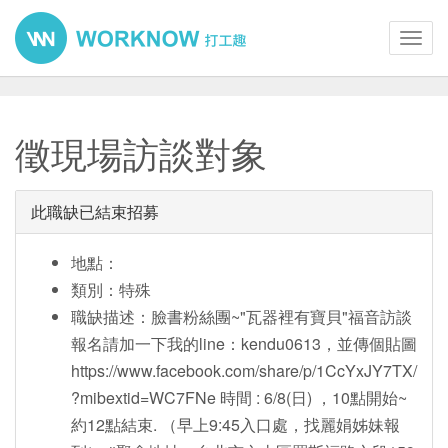
Toggl
navig
徵現場訪談對象
此職缺已結束招募
地點：
類別：特殊
職缺描述：臉書粉絲團~"瓦器裡有寶貝"福音訪談
報名請加一下我的line：kendu0613，並傳個貼圖
https://www.facebook.com/share/p/1CcYxJY7TX/
?mibextid=WC7FNe 時間 : 6/8(日) ，10點開始~
約12點結束. （早上9:45入口處，找麗娟姊妹報