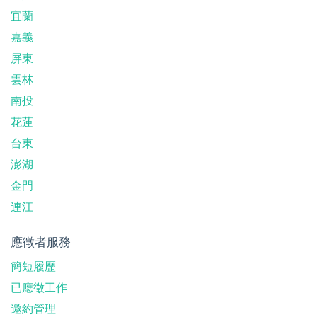
宜蘭
嘉義
屏東
雲林
南投
花蓮
台東
澎湖
金門
連江
應徵者服務
簡短履歷
已應徵工作
邀約管理