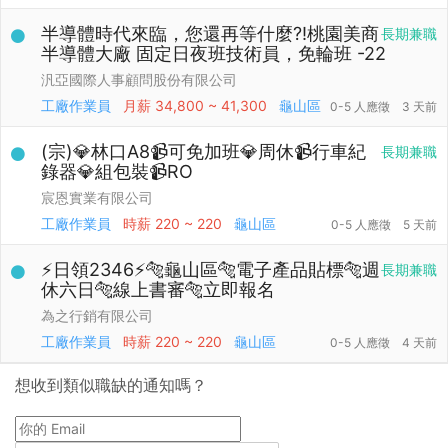
半導體時代來臨，您還再等什麼?!桃園美商
長期兼職
半導體大廠 固定日夜班技術員，免輪班 -22
汎亞國際人事顧問股份有限公司
工廠作業員
月薪
34,800 ~ 41,300
龜山區
0-5 人應徵
3 天前
(宗)💎林口A8📹可免加班💎周休📹行車紀
長期兼職
錄器💎組包裝📹RO
宸恩實業有限公司
工廠作業員
時薪
220 ~ 220
龜山區
0-5 人應徵
5 天前
⚡日領2346⚡🐅龜山區🐅電子產品貼標🐅週
長期兼職
休六日🐅線上書審🐅立即報名
為之行銷有限公司
工廠作業員
時薪
220 ~ 220
龜山區
0-5 人應徵
4 天前
想收到類似職缺的通知嗎？