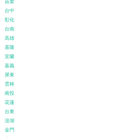
苗栗
台中
彰化
台南
高雄
基隆
宜蘭
嘉義
屏東
雲林
南投
花蓮
台東
澎湖
金門