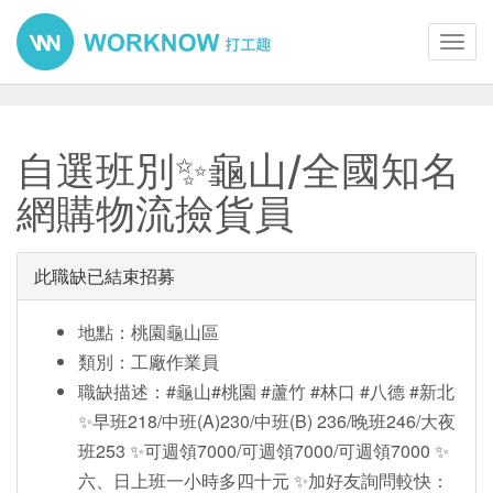
Toggl
navig
自選班別✨龜山/全國知名
網購物流撿貨員
此職缺已結束招募
地點：桃園龜山區
類別：工廠作業員
職缺描述：#龜山#桃園 #蘆竹 #林口 #八德 #新北
✨早班218/中班(A)230/中班(B) 236/晚班246/大夜
班253 ✨可週領7000/可週領7000/可週領7000 ✨
六、日上班一小時多四十元 ✨加好友詢問較快：