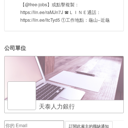
【@free-jobs】或點擊複製：
https://lin.ee/raMJn7J ☎ＬＩＮＥ通話：
https://lin.ee/ltcTyd5 ①工作地點：龜山--近龜
公司單位
天泰人力銀行