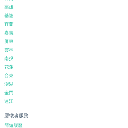
高雄
基隆
宜蘭
嘉義
屏東
雲林
南投
花蓮
台東
澎湖
金門
連江
應徵者服務
簡短履歷