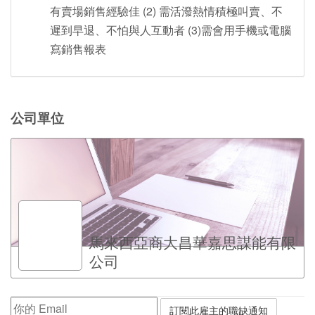
有賣場銷售經驗佳 (2) 需活潑熱情積極叫賣、不
遲到早退、不怕與人互動者 (3)需會用手機或電腦
寫銷售報表
公司單位
馬來西亞商大昌華嘉思謀能有限
公司