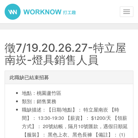
Toggl
navig
徵7/19.20.26.27-特立屋
南崁-燈具銷售人員
此職缺已結束招募
地點：桃園蘆竹區
類別：銷售業務
職缺描述：【日期/地點】： 特立屋南崁 【時
間】： 13:30-19:30 【薪資】： $1200/天 【領薪
方式】： 20號結帳，隔月10號匯款，遇假日順延
【服裝】： 黑色上衣、黑色長褲 【備註】： (1)