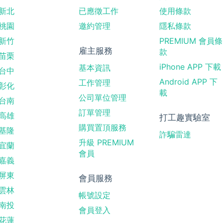
新北
已應徵工作
使用條款
桃園
邀約管理
隱私條款
新竹
PREMIUM 會員條
雇主服務
款
苗栗
iPhone APP 下載
基本資訊
台中
Android APP 下
工作管理
彰化
載
公司單位管理
台南
訂單管理
高雄
打工趣實驗室
購買置頂服務
基隆
詐騙雷達
升級 PREMIUM
宜蘭
會員
嘉義
屏東
會員服務
雲林
帳號設定
南投
會員登入
花蓮