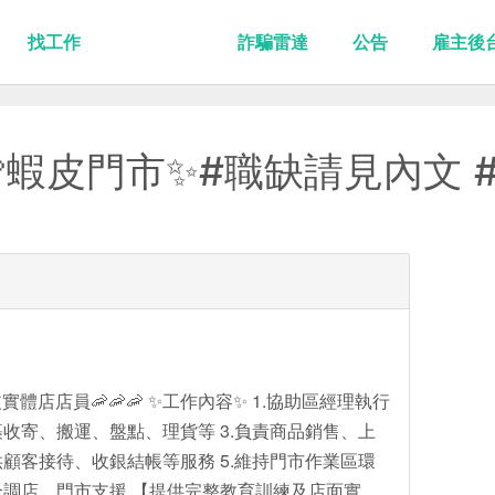
找工作
詐騙雷達
公告
雇主後
蝦皮門市✨#職缺請見內文 
實體店店員🦐🦐🦐 ✨工作內容✨ 1.協助區經理執行
裹收寄、搬運、盤點、理貨等 3.負責商品銷售、上
供顧客接待、收銀結帳等服務 5.維持門市作業區環
配合調店、門市支援 【提供完整教育訓練及店面實