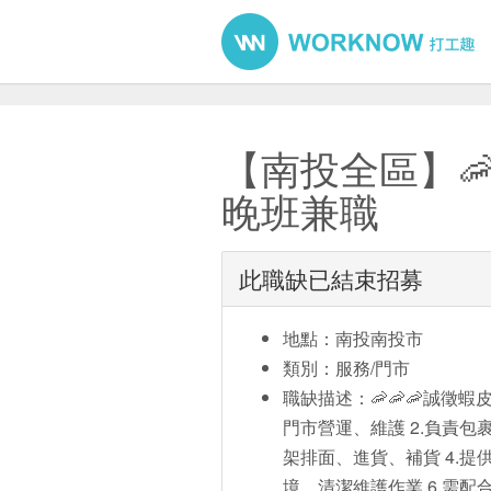
【南投全區】
晚班兼職
此職缺已結束招募
地點：南投南投市
類別：服務/門市
職缺描述：🦐🦐🦐誠徵蝦皮
門市營運、維護 2.負責包
架排面、進貨、補貨 4.提
境、清潔維護作業 6.需