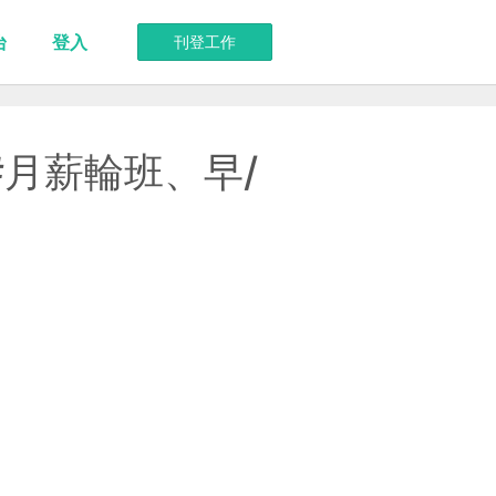
台
登入
刊登工作
#月薪輪班、早/