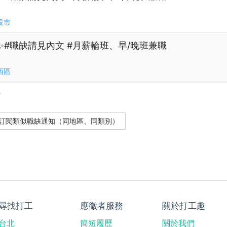
投市
✨#職缺請見內文 #月薪輪班、早/晚班兼職
西區
？
尋找打工
應徵者服務
關於打工趣
台北
簡短履歷
關於我們