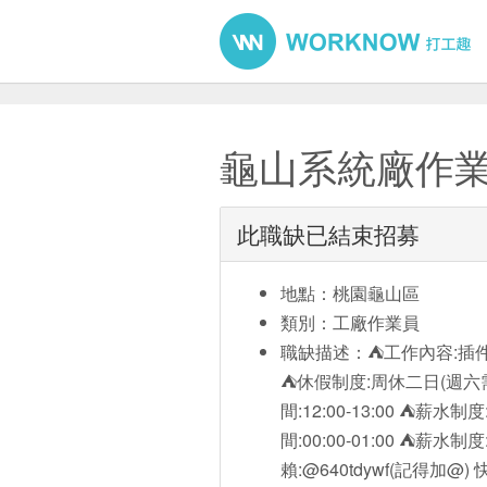
龜山系統廠作業員
此職缺已結束招募
地點：桃園龜山區
類別：工廠作業員
職缺描述：⛺工作內容:插件
⛺休假制度:周休二日(週六需配
間:12:00-13:00 ⛺薪水制
間:00:00-01:00 ⛺薪水制度
賴:@640tdywf(記得加@) 