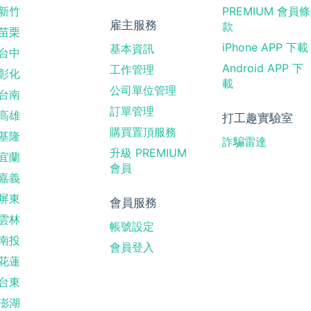
新竹
PREMIUM 會員條
雇主服務
款
苗栗
iPhone APP 下載
基本資訊
台中
Android APP 下
工作管理
彰化
載
公司單位管理
台南
訂單管理
高雄
打工趣實驗室
購買置頂服務
基隆
詐騙雷達
升級 PREMIUM
宜蘭
會員
嘉義
屏東
會員服務
雲林
帳號設定
南投
會員登入
花蓮
台東
澎湖