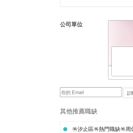
公司單位
其他推薦職缺
🪅汐止區🪅熱門職缺🪅周