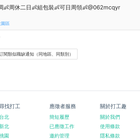
👶周休二日👶組包裝👶可日周領👶@062mcqyr
大園區
？
尋找打工
應徵者服務
關於打工趣
台北
簡短履歷
關於我們
新北
已應徵工作
使用條款
桃園
邀約管理
隱私條款