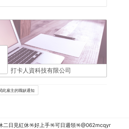
打卡人資科技有限公司
休二日見紅休🪅好上手🪅可日週領🪅@062mcqyr