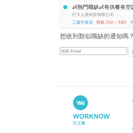
👶熱門職缺👶有供餐有空調
打卡人資科技有限公司
工廠作業員
時薪
210 ~ 560
想收到類似職缺的通知嗎