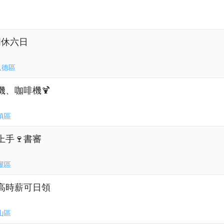
周休六日
八德區
機、咖啡機🍹
鎮區
上手🍷書審
屋區
高時薪可日領
山區