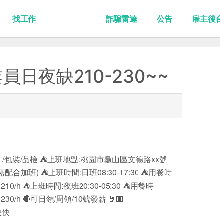
找工作
詐騙雷達
公告
雇主後
日夜缺210-230~~
/包裝/品檢 ⛺上班地點:桃園市龜山區文德路xx號
合加班) ⛺上班時間:日班08:30-17:30 ⛺用餐時
度:210/h ⛺上班時間:夜班20:30-05:30 ⛺用餐時
:230/h 🔴可日領/周領/10號發薪 🤘🏾
快快