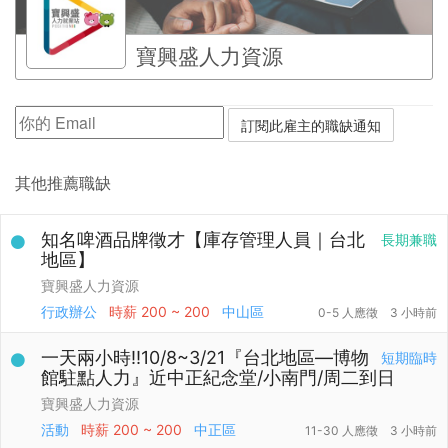
寶興盛人力資源
其他推薦職缺
知名啤酒品牌徵才【庫存管理人員｜台北
長期兼職
地區】
寶興盛人力資源
行政辦公
時薪
200 ~ 200
中山區
0-5 人應徵
3 小時前
一天兩小時‼️10/8~3/21『台北地區—博物
短期臨時
館駐點人力』近中正紀念堂/小南門/周二到日
寶興盛人力資源
活動
時薪
200 ~ 200
中正區
11-30 人應徵
3 小時前