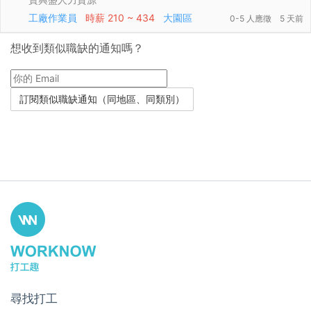
工廠作業員
時薪
210 ~ 434
大園區
0-5 人應徵
5 天前
想收到類似職缺的通知嗎？
尋找打工