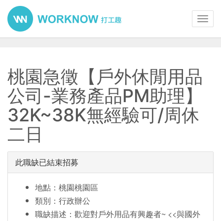
Toggl
navig
桃園急徵【戶外休閒用品
公司-業務產品PM助理】
32K~38K無經驗可/周休
二日
此職缺已結束招募
地點：桃園桃園區
類別：行政辦公
職缺描述：歡迎對戶外用品有興趣者~ <<與國外