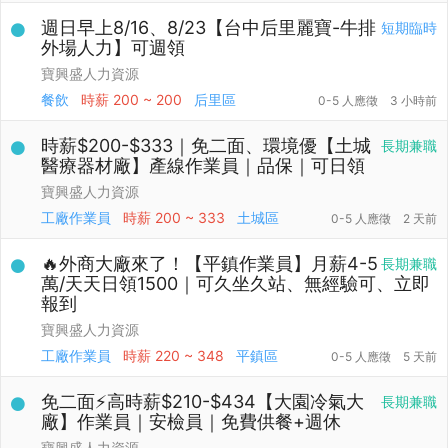
週日早上8/16、8/23【台中后里麗寶-牛排
短期臨時
外場人力】可週領
寶興盛人力資源
餐飲
時薪
200 ~ 200
后里區
0-5 人應徵
3 小時前
時薪$200-$333｜免二面、環境優【土城
長期兼職
醫療器材廠】產線作業員｜品保｜可日領
寶興盛人力資源
工廠作業員
時薪
200 ~ 333
土城區
0-5 人應徵
2 天前
🔥外商大廠來了！【平鎮作業員】月薪4-5
長期兼職
萬/天天日領1500｜可久坐久站、無經驗可、立即
報到
寶興盛人力資源
工廠作業員
時薪
220 ~ 348
平鎮區
0-5 人應徵
5 天前
免二面⚡高時薪$210-$434【大園冷氣大
長期兼職
廠】作業員｜安檢員｜免費供餐+週休
寶興盛人力資源