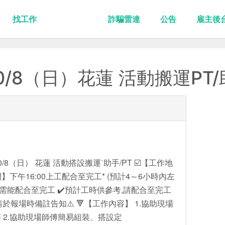
找工作
詐騙雷達
公告
雇主後
/8（日）花蓮 活動搬運PT/
8（日） 花蓮 活動搭設搬運ˋ助手/PT ☑️【工作地
】下午16:00上工配合至完工* (預計4～6小時內左
✔️需能配合至完工 ✔️預計工時供參考,請配合至完工
於報場時備註告知⚠️ 🔻【工作內容】 1.協助現場
 2.協助現場師傅簡易組裝、搭設定