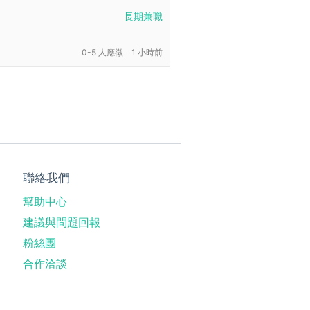
長期兼職
0-5 人應徵
1 小時前
聯絡我們
幫助中心
建議與問題回報
粉絲團
合作洽談