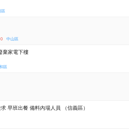
興區
00
中山區
廢棄家電下樓
和區
徵求 早班出餐 備料內場人員 （信義區）