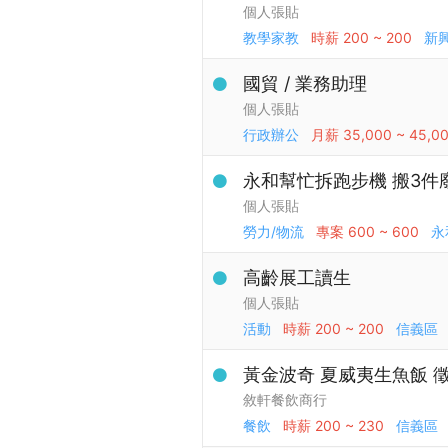
個人張貼
教學家教
時薪
200 ~ 200
新
國貿 / 業務助理
個人張貼
行政辦公
月薪
35,000 ~ 45,0
永和幫忙拆跑步機 搬3件
個人張貼
勞力/物流
專案
600 ~ 600
永
高齡展工讀生
個人張貼
活動
時薪
200 ~ 200
信義區
黃金波奇 夏威夷生魚飯 
敘軒餐飲商行
餐飲
時薪
200 ~ 230
信義區