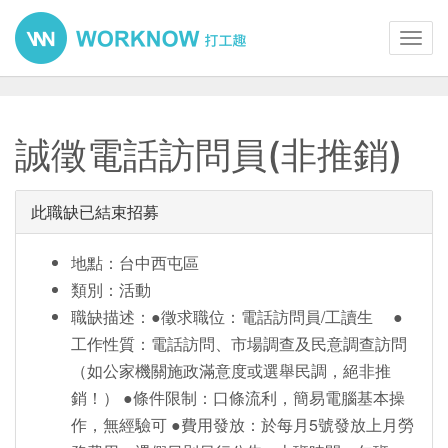
Toggl
navig
誠徵電話訪問員(非推銷)
此職缺已結束招募
地點：台中西屯區
類別：活動
職缺描述：●徵求職位：電話訪問員/工讀生 ●
工作性質：電話訪問、市場調查及民意調查訪問
（如公家機關施政滿意度或選舉民調，絕非推
銷！） ●條件限制：口條流利，簡易電腦基本操
作，無經驗可 ●費用發放：於每月5號發放上月勞