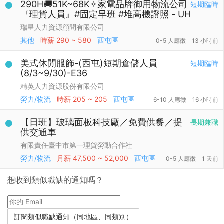
290H🚚51K~68K✧家電品牌御用物流公司
短期臨時
『理貨人員』#固定早班 #堆高機證照 - UH
瑞星人力資源顧問有限公司
其他
時薪
290 ~ 580
西屯區
0-5 人應徵
13 小時前
美式休閒服飾-(西屯)短期倉儲人員
短期臨時
(8/3~9/30)-E36
精英人力資源股份有限公司
勞力/物流
時薪
205 ~ 205
西屯區
6-10 人應徵
16 小時前
【日班】玻璃面板科技廠／免費供餐／提
長期兼職
供交通車
有限責任臺中市第一理貨勞動合作社
勞力/物流
月薪
47,500 ~ 52,000
西屯區
0-5 人應徵
1 天前
想收到類似職缺的通知嗎？