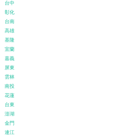
台中
彰化
台南
高雄
基隆
宜蘭
嘉義
屏東
雲林
南投
花蓮
台東
澎湖
金門
連江