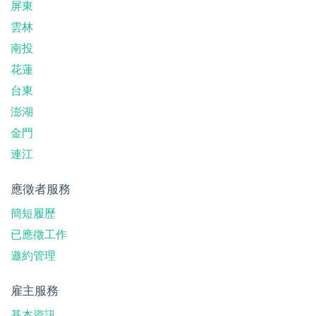
屏東
雲林
南投
花蓮
台東
澎湖
金門
連江
應徵者服務
簡短履歷
已應徵工作
邀約管理
雇主服務
基本資訊