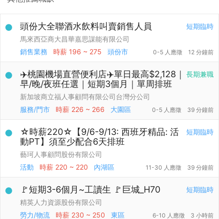
頭份大全聯酒水飲料叫賣銷售人員
短期臨時
馬來西亞商大昌華嘉思謀能有限公司
銷售業務
時薪
196 ~ 275
頭份市
0-5 人應徵
12 分鐘前
✈️桃園機場直營便利店✈️單日最高$2,128｜
長期兼職
早/晚/夜班任選｜短期3個月｜單周排班
新加坡商立福人事顧問有限公司台灣分公司
服務/門市
時薪
226 ~ 266
大園區
0-5 人應徵
39 分鐘前
☆時薪220☆【9/6-9/13: 西班牙精品: 活
短期臨時
動PT】須至少配合6天排班
藝珂人事顧問股份有限公司
活動
時薪
220 ~ 220
內湖區
11-30 人應徵
39 分鐘前
🚩短期3-6個月~工讀生 🚩巨城_H70
短期臨時
精英人力資源股份有限公司
勞力/物流
時薪
230 ~ 250
東區
6-10 人應徵
3 小時前