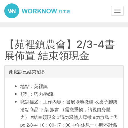
Toggl
navig
【苑裡鎮農會】2/3-4書
展佈置 結束領現金
此職缺已結束招募
地點：苑裡鎮
類別：勞力/物流
職缺描述：工作內容：書展場地撤櫃 收桌子腳架
清點商品 下架 搬書 （需搬重物，請視自身體
力） #結束領現金 #請勿幫他人應徵 #勿放鳥 #代
po 2/3-4- 10：00-17：00 中午休息一小時不計薪