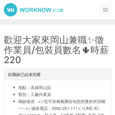
Toggl
navig
歡迎大家來岡山兼職✨徵
作業員/包裝員數名🌵時薪
220
此職缺已結束招募
地點：高雄岡山區
類別：工廠作業員
職缺描述：👉也可加賴截圖告知您想要的班別喔
~~~ 👉連絡電話：0982-251-111 👉LINE ID :