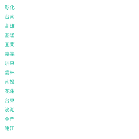
彰化
台南
高雄
基隆
宜蘭
嘉義
屏東
雲林
南投
花蓮
台東
澎湖
金門
連江