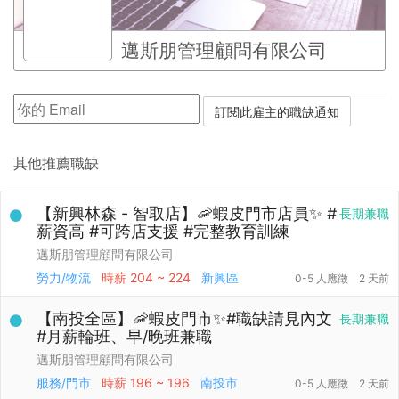
邁斯朋管理顧問有限公司
其他推薦職缺
【新興林森 - 智取店】🦐蝦皮門市店員✨ #
長期兼職
薪資高 #可跨店支援 #完整教育訓練
邁斯朋管理顧問有限公司
勞力/物流
時薪
204 ~ 224
新興區
0-5 人應徵
2 天前
【南投全區】🦐蝦皮門市✨#職缺請見內文
長期兼職
#月薪輪班、早/晚班兼職
邁斯朋管理顧問有限公司
服務/門市
時薪
196 ~ 196
南投市
0-5 人應徵
2 天前