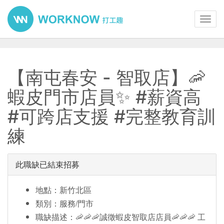
Toggl
navig
【南屯春安 - 智取店】🦐
蝦皮門市店員✨ #薪資高
#可跨店支援 #完整教育訓
練
此職缺已結束招募
地點：新竹北區
類別：服務/門市
職缺描述：🦐🦐🦐誠徵蝦皮智取店店員🦐🦐🦐 工