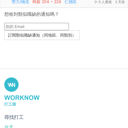
勞力/物流
時薪
204 ~ 224
仁德區
0-5 人應徵
2 天前
想收到類似職缺的通知嗎？
尋找打工
台北