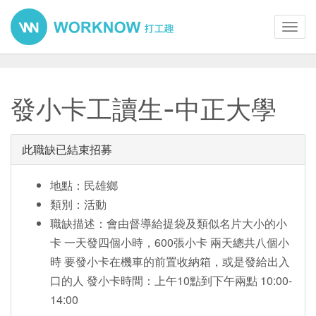
Toggl
navig
發小卡工讀生-中正大學
此職缺已結束招募
地點：民雄鄉
類別：活動
職缺描述：會由督導給提袋及類似名片大小的小
卡 一天發四個小時，600張小卡 兩天總共八個小
時 要發小卡在機車的前置收納箱，或是發給出入
口的人 發小卡時間：上午10點到下午兩點 10:00-
14:00