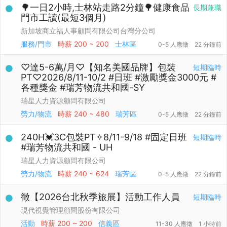
🌳一日2小時,士林站走路2分鐘🌳健康食品
長期兼職
門市工讀(最短3個月)
新加坡商立福人事顧問有限公司台灣分公司
服務/門市
時薪
200 ~ 200
士林區
0-5 人應徵
22 分鐘前
♡達5-6萬/月♡【知名美國品牌】包裝
短期臨時
PT♡2026/8/11-10/2 #日班 #激勵獎金3000元 #
各種獎金 #瑞芳物流共和國-SY
瑞星人力資源顧問有限公司
勞力/物流
時薪
240 ~ 480
瑞芳區
0-5 人應徵
22 分鐘前
240H💓3C包裝PT✧8/11-9/18 #固定日班
短期臨時
#瑞芳物流共和國 - UH
瑞星人力資源顧問有限公司
勞力/物流
時薪
240 ~ 624
瑞芳區
0-5 人應徵
22 分鐘前
徵【2026台北秋季旅展】活動工作人員
短期臨時
現代視覺管理顧問股份有限公司
活動
時薪
200 ~ 200
信義區
11-30 人應徵
1 小時前