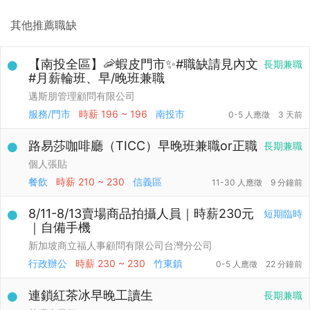
其他推薦職缺
【南投全區】🦐蝦皮門市✨#職缺請見內文
長期兼職
#月薪輪班、早/晚班兼職
邁斯朋管理顧問有限公司
服務/門市
時薪
196 ~ 196
南投市
0-5 人應徵
3 天前
路易莎咖啡廳（TICC）早晚班兼職or正職
長期兼職
個人張貼
餐飲
時薪
210 ~ 230
信義區
11-30 人應徵
9 分鐘前
8/11-8/13賣場商品拍攝人員｜時薪230元
短期臨時
｜自備手機
新加坡商立福人事顧問有限公司台灣分公司
行政辦公
時薪
230 ~ 230
竹東鎮
0-5 人應徵
22 分鐘前
連鎖紅茶冰早晚工讀生
長期兼職