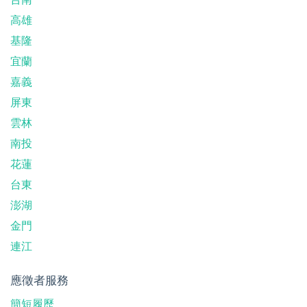
高雄
基隆
宜蘭
嘉義
屏東
雲林
南投
花蓮
台東
澎湖
金門
連江
應徵者服務
簡短履歷