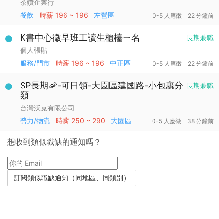
茶鑽企業行
餐飲
時薪
196 ~ 196
左營區
0-5 人應徵
22 分鐘前
K書中心徵早班工讀生櫃檯ㄧ名
長期兼職
個人張貼
服務/門市
時薪
196 ~ 196
中正區
0-5 人應徵
22 分鐘前
SP長期🦐-可日領-大園區建國路-小包裹分
長期兼職
類
台灣沃克有限公司
勞力/物流
時薪
250 ~ 290
大園區
0-5 人應徵
38 分鐘前
想收到類似職缺的通知嗎？