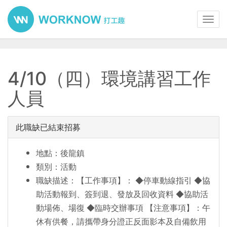
Toggl
navig
4/10（四）環境講習工作
人員
此職缺已結束招募
地點：後龍鎮
類別：活動
職缺描述：【工作事項】： ◆停車動線指引 ◆協
助活動報到、簽到退、發放及回收資料 ◆協助活
動場佈、場復 ◆臨時交辦事項 【注意事項】：午
休有供餐，請攜帶身分證正反面影本及自備飲用