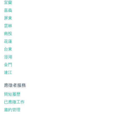
宜蘭
嘉義
屏東
雲林
南投
花蓮
台東
澎湖
金門
連江
應徵者服務
簡短履歷
已應徵工作
邀約管理