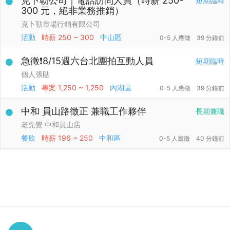
克卜勒公司｜電話訪問人員（時薪 250-
短期臨時
300 元，絕非業務推銷）
克卜勒市場行銷有限公司
活動
時薪
250 ~ 300
中山區
0-5 人應徵
39 分鐘前
急徵❗️8/15週六台北團拍互動人員
短期臨時
個人張貼
活動
專案
1,250 ~ 1,250
內湖區
0-5 人應徵
39 分鐘前
中和 員山路徵正 兼職工作夥伴
長期兼職
老先覺 中和員山店
餐飲
時薪
196 ~ 250
中和區
0-5 人應徵
40 分鐘前