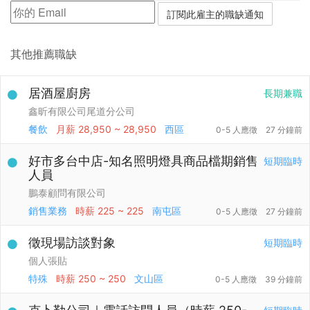
其他推薦職缺
居酒屋廚房
長期兼職
鑫昕有限公司尾道分公司
餐飲
月薪
28,950 ~ 28,950
西區
0-5 人應徵
27 分鐘前
好市多台中店-知名照明燈具商品檔期銷售
短期臨時
人員
鵬泰顧問有限公司
銷售業務
時薪
225 ~ 225
南屯區
0-5 人應徵
27 分鐘前
徵現場訪談對象
短期臨時
個人張貼
特殊
時薪
250 ~ 250
文山區
0-5 人應徵
39 分鐘前