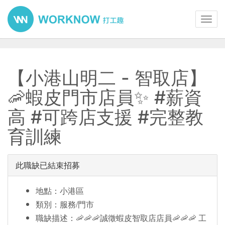
Toggl
navig
【小港山明二 - 智取店】
🦐蝦皮門市店員✨ #薪資
高 #可跨店支援 #完整教
育訓練
此職缺已結束招募
地點：小港區
類別：服務/門市
職缺描述：🦐🦐🦐誠徵蝦皮智取店店員🦐🦐🦐 工