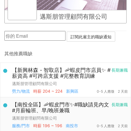
邁斯朋管理顧問有限公司
其他推薦職缺
【新興林森 - 智取店】🦐蝦皮門市店員✨ #
長期兼職
薪資高 #可跨店支援 #完整教育訓練
邁斯朋管理顧問有限公司
勞力/物流
時薪
204 ~ 224
新興區
0-5 人應徵
2 天前
【南投全區】🦐蝦皮門市✨#職缺請見內文
長期兼職
#月薪輪班、早/晚班兼職
邁斯朋管理顧問有限公司
服務/門市
時薪
196 ~ 196
南投市
0-5 人應徵
2 天前