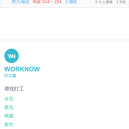
勞力/物流
時薪
204 ~ 224
仁德區
0-5 人應徵
2 天前
尋找打工
台北
新北
桃園
新竹