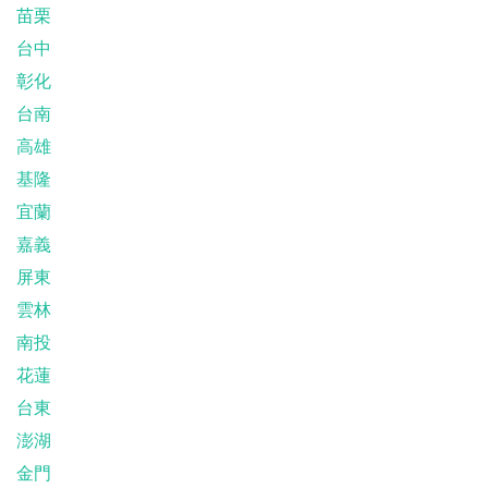
苗栗
台中
彰化
台南
高雄
基隆
宜蘭
嘉義
屏東
雲林
南投
花蓮
台東
澎湖
金門