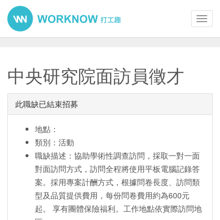
Toggl
navig
中央研究院面訪員徵才
此職缺已結束招募
地點：
類別：活動
職缺描述：協助學術性調查訪問，採取一對一面
對面訪問方式，訪問全程將使用平板電腦記錄答
案。採用專案計酬方式，根據問卷長度、訪問類
型及品質提供費用，每份問卷費用約為600元
起。 享有團體保險福利。工作地點依實際訪問地