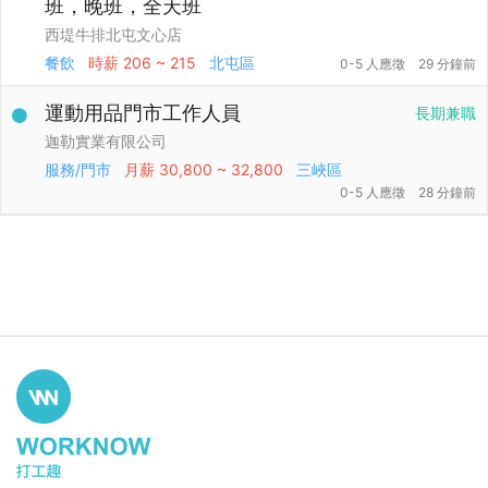
班，晚班，全天班
西堤牛排北屯文心店
餐飲
時薪
206 ~ 215
北屯區
0-5 人應徵
29 分鐘前
運動用品門市工作人員
長期兼職
迦勒實業有限公司
服務/門市
月薪
30,800 ~ 32,800
三峽區
0-5 人應徵
28 分鐘前