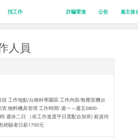
找工作
詐騙雷達
公告
雇主後
工作人員
技 工作地點/台南科學園區 工作內容/無塵室機台
品管.物料機具管理 工作時間/ 週一～週五0800-
5小時 週休二日 （依工作進度平日需配合加班) 薪資待
️ 有經驗者日薪1700元