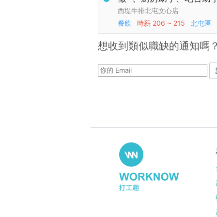
西堤牛排北屯文心店
餐飲
時薪
206 ~ 215
北屯區
想收到類似職缺的通知嗎