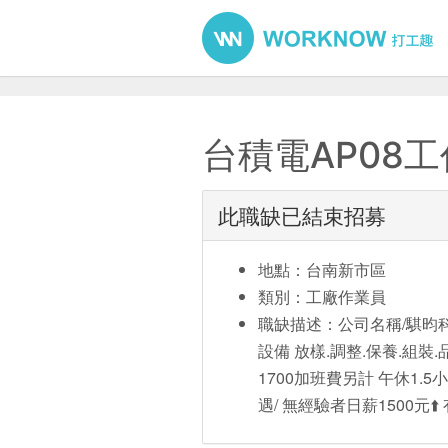
台積電AP08
此職缺已結束招募
地點：台南新市區
類別：工廠作業員
職缺描述：公司名稱/騏昀科
設備 放樣.調整.保養.組裝.
1700加班費另計 午休1.
遇/ 無經驗者日薪1500元⬆