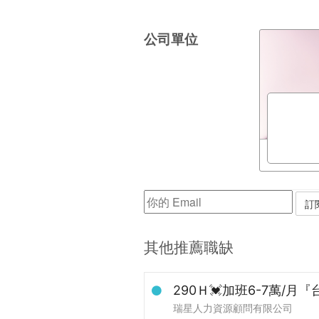
公司單位
其他推薦職缺
290Ｈ💓加班6-7萬/月
瑞星人力資源顧問有限公司