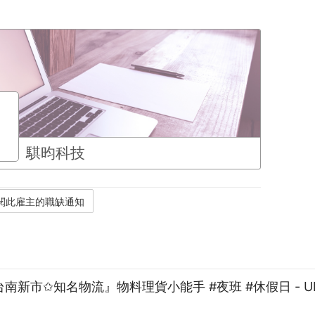
騏昀科技
『台南新市✩知名物流』物料理貨小能手 #夜班 #休假日 - U