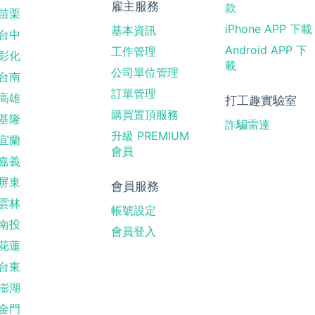
雇主服務
款
苗栗
iPhone APP 下載
基本資訊
台中
Android APP 下
工作管理
彰化
載
公司單位管理
台南
訂單管理
高雄
打工趣實驗室
購買置頂服務
基隆
詐騙雷達
升級 PREMIUM
宜蘭
會員
嘉義
屏東
會員服務
雲林
帳號設定
南投
會員登入
花蓮
台東
澎湖
金門