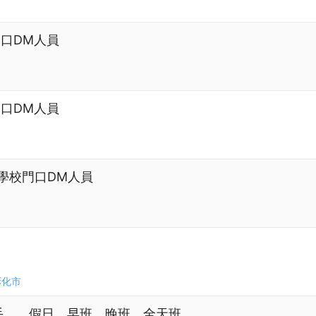
校門口DM人員
校門口DM人員
道明中學校門口DM人員
彰化市
手、、假日、早班，晚班，全天班