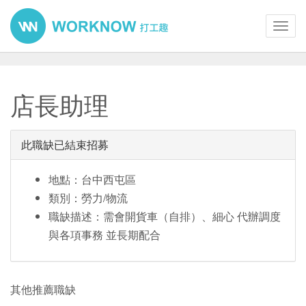
Toggl
navig
店長助理
此職缺已結束招募
地點：台中西屯區
類別：勞力/物流
職缺描述：需會開貨車（自排）、細心 代辦調度
與各項事務 並長期配合
其他推薦職缺