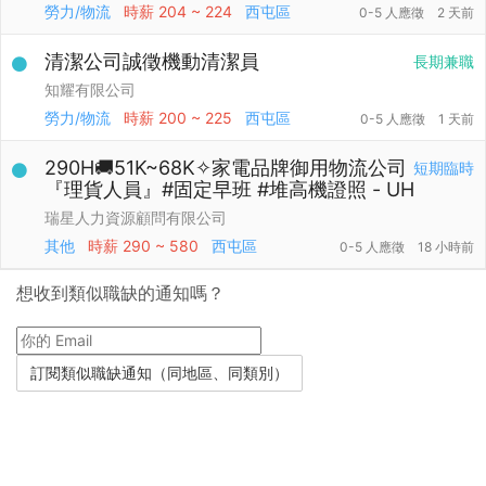
勞力/物流
時薪
204 ~ 224
西屯區
0-5 人應徵
2 天前
清潔公司誠徵機動清潔員
長期兼職
知耀有限公司
勞力/物流
時薪
200 ~ 225
西屯區
0-5 人應徵
1 天前
290H🚚51K~68K✧家電品牌御用物流公司
短期臨時
『理貨人員』#固定早班 #堆高機證照 - UH
瑞星人力資源顧問有限公司
其他
時薪
290 ~ 580
西屯區
0-5 人應徵
18 小時前
想收到類似職缺的通知嗎？