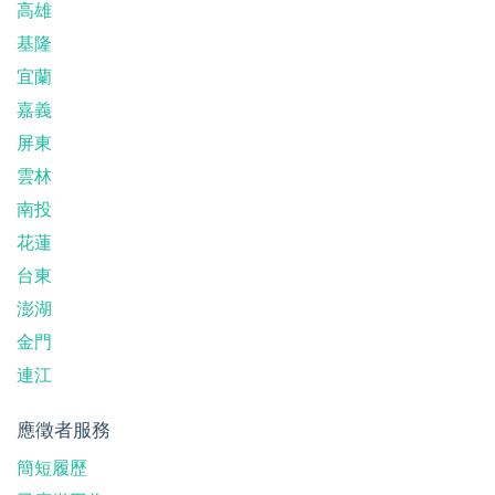
高雄
基隆
宜蘭
嘉義
屏東
雲林
南投
花蓮
台東
澎湖
金門
連江
應徵者服務
簡短履歷