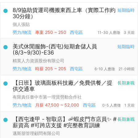
8/9協助貨運司機搬東西上車（實際工作約
短期臨時
30分鐘）
個人張貼
勞力/物流
專案
250 ~ 250
西屯區
11-30 人應徵
3 天前
美式休閒服飾-(西屯)短期倉儲人員
短期臨時
(8/3~9/30)-E36
精英人力資源股份有限公司
勞力/物流
時薪
205 ~ 205
西屯區
6-10 人應徵
21 小時前
【日班】玻璃面板科技廠／免費供餐／提
長期兼職
供交通車
有限責任臺中市第一理貨勞動合作社
勞力/物流
月薪
47,500 ~ 52,000
西屯區
0-5 人應徵
1 天前
【西屯逢甲 - 智取店】🦐蝦皮門市店員✨ #
長期兼職
薪資高 #可跨店支援 #完整教育訓練
邁斯朋管理顧問有限公司