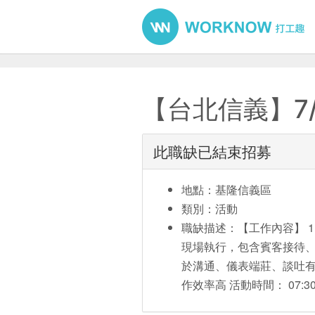
【台北信義】7/
此職缺已結束招募
地點：基隆信義區
類別：活動
職缺描述：【工作內容】 1
現場執行，包含賓客接待、
於溝通、儀表端莊、談吐有
作效率高 活動時間： 07:30