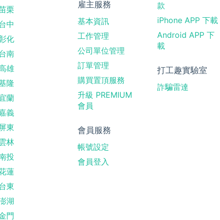
雇主服務
款
苗栗
iPhone APP 下載
基本資訊
台中
Android APP 下
工作管理
彰化
載
公司單位管理
台南
訂單管理
高雄
打工趣實驗室
購買置頂服務
基隆
詐騙雷達
升級 PREMIUM
宜蘭
會員
嘉義
屏東
會員服務
雲林
帳號設定
南投
會員登入
花蓮
台東
澎湖
金門