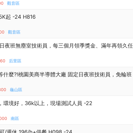
00
觀音區
起 -24 H816
00
觀音區
日夜班無塵室技術員，每三個月領季獎金、滿年再領久任獎金
160
后里區
什麼?!桃園美商半導體大廠 固定日夜班技術員，免輪班 -
300
龜山區
環境好，36k以上，現場測試人員 -22
,000
南區
休 196/h+供餐 H098 -24