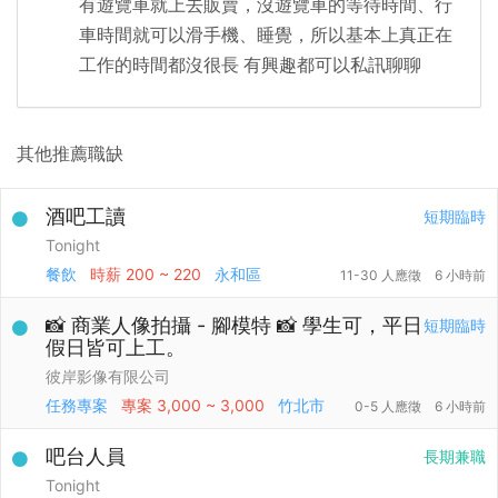
有遊覽車就上去販賣，沒遊覽車的等待時間、行
車時間就可以滑手機、睡覺，所以基本上真正在
工作的時間都沒很長 有興趣都可以私訊聊聊
其他推薦職缺
酒吧工讀
短期臨時
Tonight
餐飲
時薪
200 ~ 220
永和區
11-30 人應徵
6 小時前
📸 商業人像拍攝 - 腳模特 📸 學生可，平日
短期臨時
假日皆可上工。
彼岸影像有限公司
任務專案
專案
3,000 ~ 3,000
竹北市
0-5 人應徵
6 小時前
吧台人員
長期兼職
Tonight