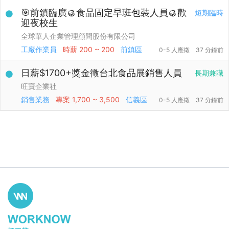
🎯前鎮臨廣🥮食品固定早班包裝人員🥮歡
短期臨時
迎夜校生
全球華人企業管理顧問股份有限公司
工廠作業員
時薪
200 ~ 200
前鎮區
0-5 人應徵
37 分鐘前
日薪$1700+獎金徵台北食品展銷售人員
長期兼職
旺寶企業社
銷售業務
專案
1,700 ~ 3,500
信義區
0-5 人應徵
37 分鐘前