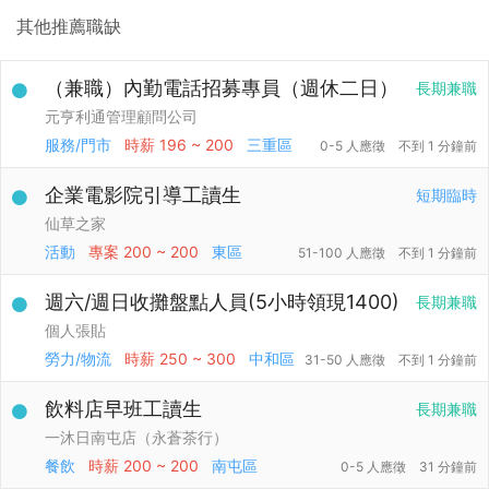
其他推薦職缺
（兼職）內勤電話招募專員（週休二日）
長期兼職
元亨利通管理顧問公司
服務/門市
時薪
196 ~ 200
三重區
0-5 人應徵
不到 1 分鐘前
企業電影院引導工讀生
短期臨時
仙草之家
活動
專案
200 ~ 200
東區
51-100 人應徵
不到 1 分鐘前
週六/週日收攤盤點人員(5小時領現1400)
長期兼職
個人張貼
勞力/物流
時薪
250 ~ 300
中和區
31-50 人應徵
不到 1 分鐘前
飲料店早班工讀生
長期兼職
一沐日南屯店（永蒼茶行）
餐飲
時薪
200 ~ 200
南屯區
0-5 人應徵
31 分鐘前