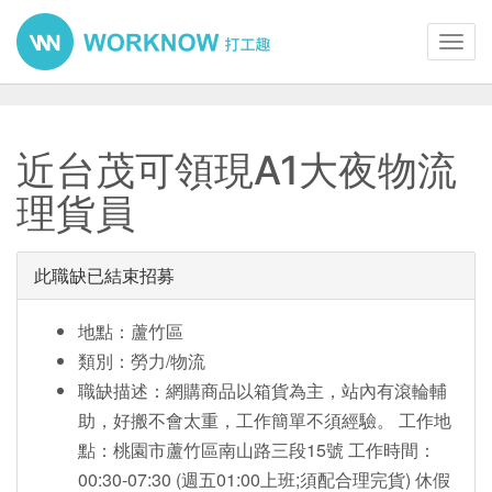
Toggl
navig
近台茂可領現A1大夜物流
理貨員
此職缺已結束招募
地點：蘆竹區
類別：勞力/物流
職缺描述：網購商品以箱貨為主，站內有滾輪輔
助，好搬不會太重，工作簡單不須經驗。 工作地
點：桃園市蘆竹區南山路三段15號 工作時間：
00:30-07:30 (週五01:00上班;須配合理完貨) 休假