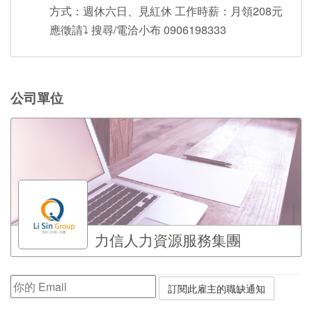
方式：週休六日、見紅休 工作時薪：月領208元
應徵請⤵️ 搜尋/電洽小布 0906198333
公司單位
力信人力資源服務集團