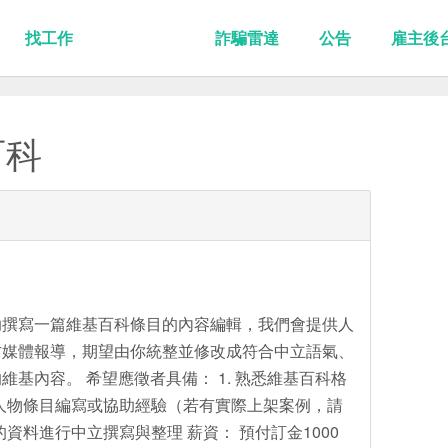
找工作
詐騙雷達
公告
雇主後
百科
助撰寫一篇維基百科條目的內容編輯，我們會提供人
方媒體報導，期望由你統整並修改成符合中立語氣、
基內容。 希望應徵者具備： 1. 熟悉維基百科格
 有人物條目編寫或協助經驗（若有實際上架案例，請
的資料進行中立撰寫與整理 薪資： 預付訂金1000