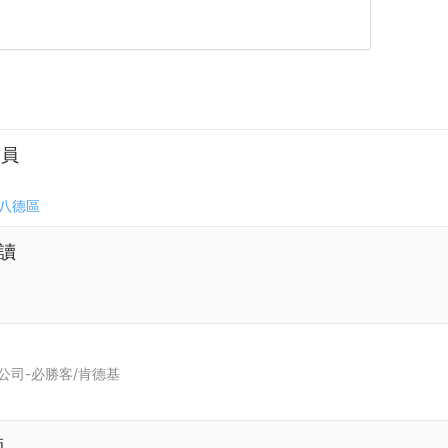
人員
八德區
讀
公司-必勝客/肯德基
師