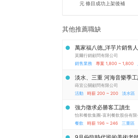
元 條目成功上架後補
其他推薦職缺
萬家福八德_洋芋片銷售
莫爾行銷顧問有限公司
銷售業務
專案
1,800 ~ 1,800
淡水、三重 河海音樂季工
蒔宜公關顧問有限公司
活動
時薪
200 ~ 200
淡水區
強力徵求必勝客工讀生
怡和餐飲集團-富利餐飲股份有限
餐飲
時薪
196 ~ 246
三重區
9月份臨時代班的美術老