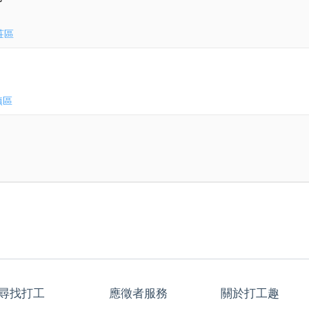
莊區
鎮區
尋找打工
應徵者服務
關於打工趣