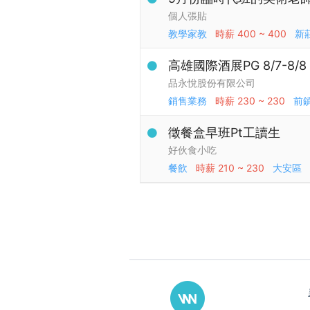
個人張貼
教學家教
時薪
400 ~ 400
新
高雄國際酒展PG 8/7-8/8
品永悅股份有限公司
銷售業務
時薪
230 ~ 230
前
徵餐盒早班Pt工讀生
好伙食小吃
餐飲
時薪
210 ~ 230
大安區