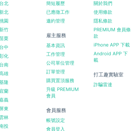
台北
簡短履歷
關於我們
新北
已應徵工作
使用條款
桃園
邀約管理
隱私條款
新竹
PREMIUM 會員條
雇主服務
款
苗栗
iPhone APP 下載
基本資訊
台中
Android APP 下
工作管理
彰化
載
公司單位管理
台南
訂單管理
高雄
打工趣實驗室
購買置頂服務
基隆
詐騙雷達
升級 PREMIUM
宜蘭
會員
嘉義
屏東
會員服務
雲林
帳號設定
南投
會員登入