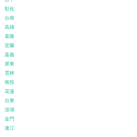
彰化
台南
高雄
基隆
宜蘭
嘉義
屏東
雲林
南投
花蓮
台東
澎湖
金門
連江