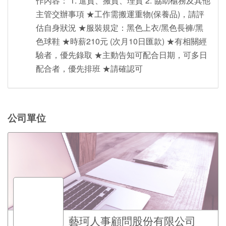
作內容： 1. 進貨、搬貨、理貨 2. 協助櫃務及其他
主管交辦事項 ★工作需搬運重物(保養品)，請評
估自身狀況 ★服裝規定：黑色上衣/黑色長褲/黑
色球鞋 ★時薪210元 (次月10日匯款) ★有相關經
驗者，優先錄取 ★主動告知可配合日期，可多日
配合者，優先排班 ★請確認可
公司單位
藝珂人事顧問股份有限公司