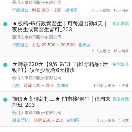
藝珂人事顧問股份有限公司
行政辦公
時薪
200 ~ 220
板橋區
0-5 人應徵
15 小時前
★板橋HR行政實習生｜可每週出勤4天｜
長期兼職
夜校生或實習生皆可_203
藝珂人事顧問股份有限公司
行政辦公
月薪
29,500 ~ 29,500
板橋區
0-5 人應徵
15 小時前
☆時薪220☆【9/6-9/13: 西班牙精品: 活
短期臨時
動PT】須至少配合6天排班
藝珂人事顧問股份有限公司
活動
時薪
220 ~ 220
內湖區
11-30 人應徵
4 天前
前鎮★高時薪打工★ 門市接待PT | 僅周末
長期兼職
排班_203
藝珂人事顧問股份有限公司
服務/門市
時薪
250 ~ 250
前鎮區
0-5 人應徵
4 天前