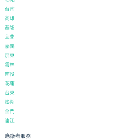
台南
高雄
基隆
宜蘭
嘉義
屏東
雲林
南投
花蓮
台東
澎湖
金門
連江
應徵者服務