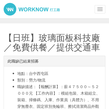
Toggl
navig
【日班】玻璃面板科技廠
／免費供餐／提供交通車
此職缺已結束招募
地點：台中西屯區
類別：勞力/物流
職缺描述：【報酬計算】：薪４７５００～５２
０００元 【工作內容】：模組包裝、木箱組立、
裝箱、掃條碼、入庫、作業員（具體力）、不用
穿無塵衣、固定班別免輪班、擦拭清潔商品外觀