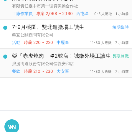
有限責任臺中市第一理貨勞動合作社
工廠作業員
專案
2,068 ~ 2,160
西屯區
0-5 人應徵
1 小時前
7-9月桃園、雙北進撤場工讀生
短期臨時
蒔宜公關顧問有限公司
活動
時薪
220 ~ 220
中壢區
11-30 人應徵
7 小時前
🐯「赤虎燒肉」🥩2號店！誠徵外場工讀生
長期兼職
浪漫街道股份有限公司信義安和店
餐飲
時薪
210 ~ 230
大安區
11-30 人應徵
7 小時前