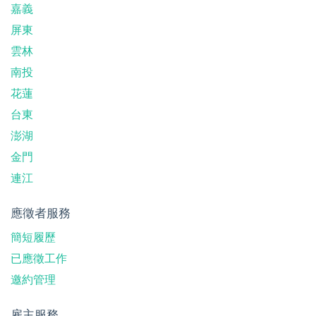
嘉義
屏東
雲林
南投
花蓮
台東
澎湖
金門
連江
應徵者服務
簡短履歷
已應徵工作
邀約管理
雇主服務