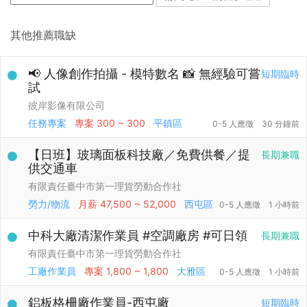
其他推薦職缺
📢 人像創作拍攝 - 模特數名 📸 無經驗可嘗
短期臨時
試
彼岸影像有限公司
任務專案
專案
300 ~ 300
平鎮區
0-5 人應徵
30 分鐘前
【日班】玻璃面板科技廠／免費供餐／提
長期兼職
供交通車
有限責任臺中市第一理貨勞動合作社
勞力/物流
月薪
47,500 ~ 52,000
西屯區
0-5 人應徵
1 小時前
中科大廠清潔作業員 #空調廠房 #可日領
長期兼職
有限責任臺中市第一理貨勞動合作社
工廠作業員
專案
1,800 ~ 1,800
大雅區
0-5 人應徵
1 小時前
鋁板格柵廠作業員-西屯廠
短期臨時