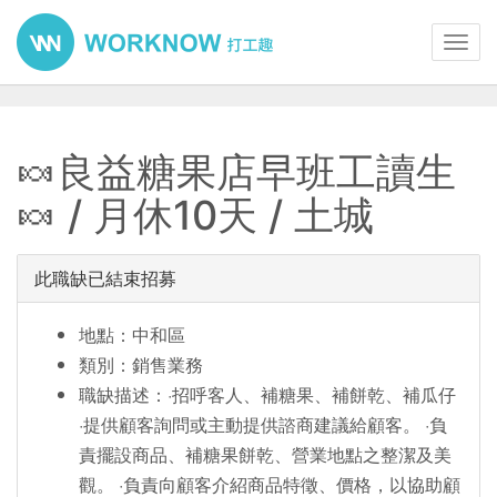
Toggl
navig
🍬良益糖果店早班工讀生
🍬 / 月休10天 / 土城
此職缺已結束招募
地點：中和區
類別：銷售業務
職缺描述：·招呼客人、補糖果、補餅乾、補瓜仔
·提供顧客詢問或主動提供諮商建議給顧客。 ·負
責擺設商品、補糖果餅乾、營業地點之整潔及美
觀。 ·負責向顧客介紹商品特徵、價格，以協助顧