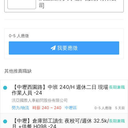
司
0-5 人應徵
我要應徵
其他推薦職缺
【中壢西園路】中班 240/H 週休二日 現場
長期兼職
作業人員 -24
汎亞國際人事顧問股份有限公司
勞力/物流
時薪
240 ~ 240
中壢區
0-5 人應徵
5 天前
【中壢】倉庫部工讀生 夜校可/週休 32.5k/
長期兼職
月 +供餐 H098 -24