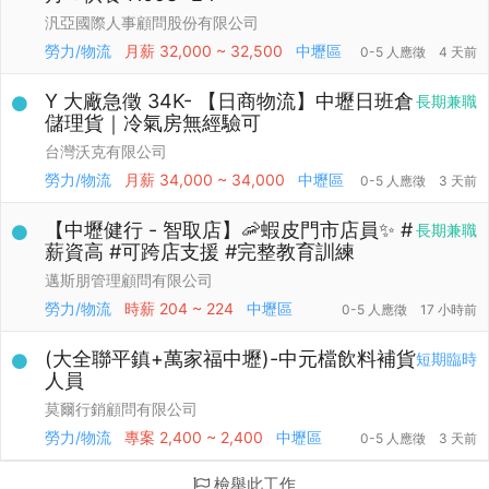
汎亞國際人事顧問股份有限公司
勞力/物流
月薪
32,000 ~ 32,500
中壢區
0-5 人應徵
4 天前
Y 大廠急徵 34K- 【日商物流】中壢日班倉
長期兼職
儲理貨｜冷氣房無經驗可
台灣沃克有限公司
勞力/物流
月薪
34,000 ~ 34,000
中壢區
0-5 人應徵
3 天前
【中壢健行 - 智取店】🦐蝦皮門市店員✨ #
長期兼職
薪資高 #可跨店支援 #完整教育訓練
邁斯朋管理顧問有限公司
勞力/物流
時薪
204 ~ 224
中壢區
0-5 人應徵
17 小時前
(大全聯平鎮+萬家福中壢)-中元檔飲料補貨
短期臨時
人員
莫爾行銷顧問有限公司
勞力/物流
專案
2,400 ~ 2,400
中壢區
0-5 人應徵
3 天前
檢舉此工作