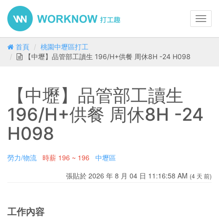
Toggl
navig
首頁
桃園中壢區打工
【中壢】品管部工讀生 196/H+供餐 周休8H -24 H098
【中壢】品管部工讀生
196/H+供餐 周休8H -24
H098
勞力/物流
時薪
196 ~ 196
中壢區
張貼於 2026 年 8 月 04 日 11:16:58 AM
(4 天 前)
工作內容