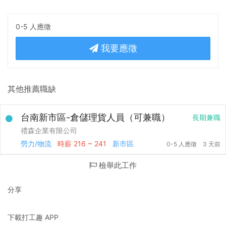
0-5 人應徵
我要應徵
其他推薦職缺
台南新市區-倉儲理貨人員（可兼職）
長期兼職
禮森企業有限公司
勞力/物流
時薪
216 ~ 241
新市區
0-5 人應徵
3 天前
檢舉此工作
分享
下載打工趣 APP