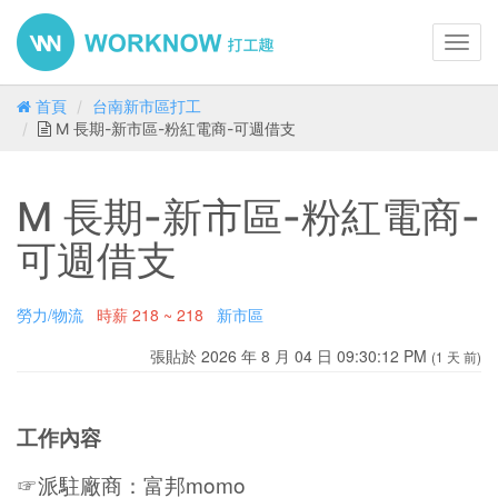
Toggl
navig
首頁
台南新市區打工
M 長期-新市區-粉紅電商-可週借支
M 長期-新市區-粉紅電商-
可週借支
勞力/物流
時薪
218 ~ 218
新市區
張貼於 2026 年 8 月 04 日 09:30:12 PM
(1 天 前)
工作內容
☞派駐廠商：富邦momo