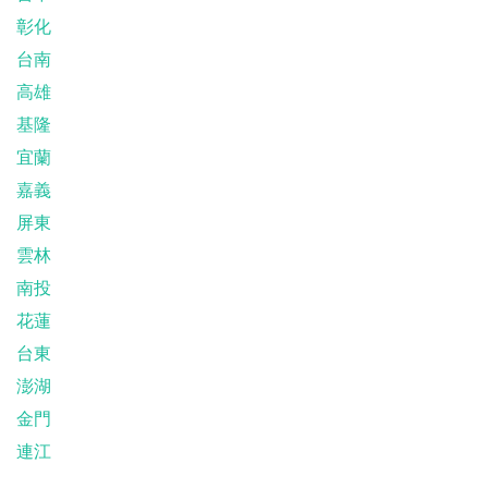
彰化
台南
高雄
基隆
宜蘭
嘉義
屏東
雲林
南投
花蓮
台東
澎湖
金門
連江