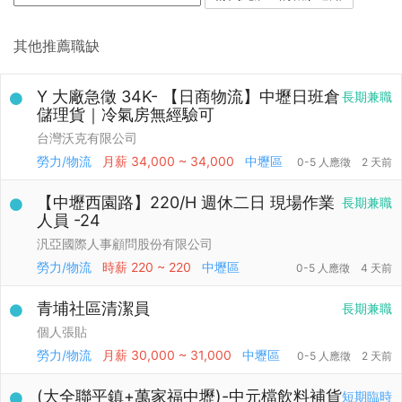
其他推薦職缺
Y 大廠急徵 34K- 【日商物流】中壢日班倉
長期兼職
儲理貨｜冷氣房無經驗可
台灣沃克有限公司
勞力/物流
月薪
34,000 ~ 34,000
中壢區
0-5 人應徵
2 天前
【中壢西園路】220/H 週休二日 現場作業
長期兼職
人員 -24
汎亞國際人事顧問股份有限公司
勞力/物流
時薪
220 ~ 220
中壢區
0-5 人應徵
4 天前
青埔社區清潔員
長期兼職
個人張貼
勞力/物流
月薪
30,000 ~ 31,000
中壢區
0-5 人應徵
2 天前
(大全聯平鎮+萬家福中壢)-中元檔飲料補貨
短期臨時