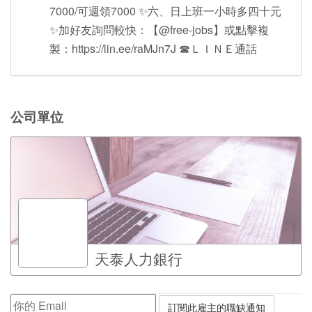
7000/可週領7000 ✨六、日上班一小時多四十元
✨加好友詢問較快：【@free-jobs】或點擊複
製：https://lin.ee/raMJn7J ☎ＬＩＮＥ通話
公司單位
天泰人力銀行