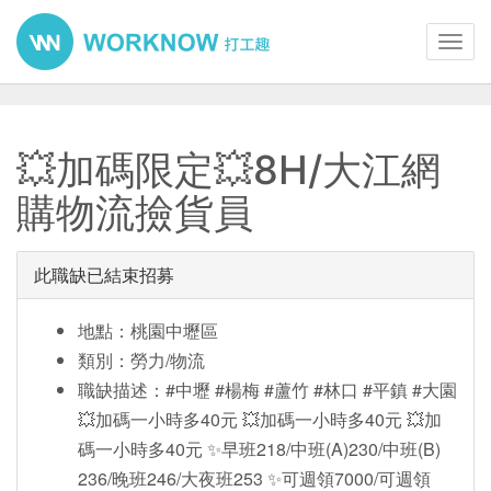
Toggl
navig
💥加碼限定💥8H/大江網
購物流撿貨員
此職缺已結束招募
地點：桃園中壢區
類別：勞力/物流
職缺描述：#中壢 #楊梅 #蘆竹 #林口 #平鎮 #大園
💥加碼一小時多40元 💥加碼一小時多40元 💥加
碼一小時多40元 ✨早班218/中班(A)230/中班(B)
236/晚班246/大夜班253 ✨可週領7000/可週領