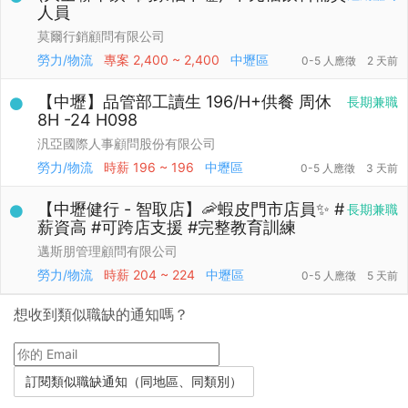
人員
莫爾行銷顧問有限公司
勞力/物流
專案
2,400 ~ 2,400
中壢區
0-5 人應徵
2 天前
【中壢】品管部工讀生 196/H+供餐 周休
長期兼職
8H -24 H098
汎亞國際人事顧問股份有限公司
勞力/物流
時薪
196 ~ 196
中壢區
0-5 人應徵
3 天前
【中壢健行 - 智取店】🦐蝦皮門市店員✨ #
長期兼職
薪資高 #可跨店支援 #完整教育訓練
邁斯朋管理顧問有限公司
勞力/物流
時薪
204 ~ 224
中壢區
0-5 人應徵
5 天前
想收到類似職缺的通知嗎？