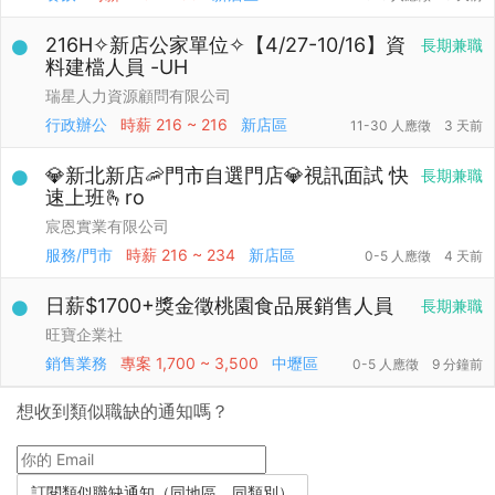
216H✧新店公家單位✧【4/27-10/16】資
長期兼職
料建檔人員 -UH
瑞星人力資源顧問有限公司
行政辦公
時薪
216 ~ 216
新店區
11-30 人應徵
3 天前
💎新北新店🦐門市自選門店💎視訊面試 快
長期兼職
速上班🫰ro
宸恩實業有限公司
服務/門市
時薪
216 ~ 234
新店區
0-5 人應徵
4 天前
日薪$1700+獎金徵桃園食品展銷售人員
長期兼職
旺寶企業社
銷售業務
專案
1,700 ~ 3,500
中壢區
0-5 人應徵
9 分鐘前
想收到類似職缺的通知嗎？