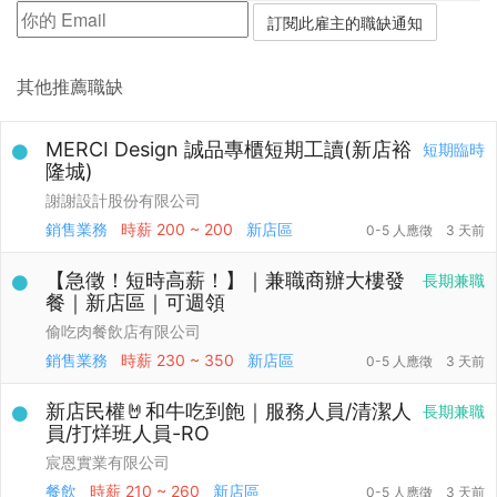
其他推薦職缺
MERCI Design 誠品專櫃短期工讀(新店裕
短期臨時
隆城)
謝謝設計股份有限公司
銷售業務
時薪
200 ~ 200
新店區
0-5 人應徵
3 天前
【急徵！短時高薪！】｜兼職商辦大樓發
長期兼職
餐｜新店區｜可週領
偷吃肉餐飲店有限公司
銷售業務
時薪
230 ~ 350
新店區
0-5 人應徵
3 天前
新店民權🤘和牛吃到飽｜服務人員/清潔人
長期兼職
員/打烊班人員-RO
宸恩實業有限公司
餐飲
時薪
210 ~ 260
新店區
0-5 人應徵
3 天前