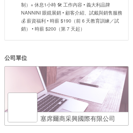
制）+ 休息1小時 🛠 工作內容 • 義大利品牌
NANNINI 眼鏡展銷 • 顧客介紹、試戴與銷售服務
💰 薪資福利 • 時薪 $190（前 6 天教育訓練／試
銷） • 時薪 $200（第 7 天起）
公司單位
塞席爾商采興國際有限公司