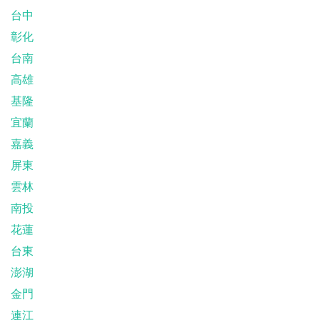
台中
彰化
台南
高雄
基隆
宜蘭
嘉義
屏東
雲林
南投
花蓮
台東
澎湖
金門
連江