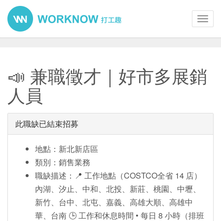
Toggl
navig
📣 兼職徵才｜好市多展銷
人員
此職缺已結束招募
地點：新北新店區
類別：銷售業務
職缺描述：📍 工作地點（COSTCO全省 14 店）
內湖、汐止、中和、北投、新莊、桃園、中壢、
新竹、台中、北屯、嘉義、高雄大順、高雄中
華、台南 🕒 工作和休息時間 • 每日 8 小時（排班