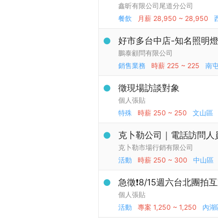
鑫昕有限公司尾道分公司
餐飲
月薪
28,950 ~ 28,950
好市多台中店-知名照明
鵬泰顧問有限公司
銷售業務
時薪
225 ~ 225
南
徵現場訪談對象
個人張貼
特殊
時薪
250 ~ 250
文山區
克卜勒公司｜電話訪問人員（
克卜勒市場行銷有限公司
活動
時薪
250 ~ 300
中山區
急徵❗️8/15週六台北團拍
個人張貼
活動
專案
1,250 ~ 1,250
內湖