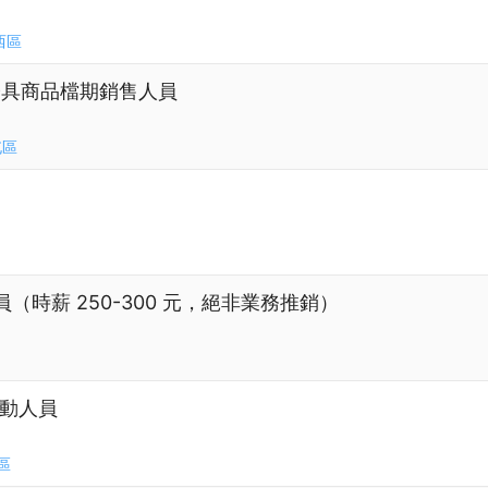
西區
燈具商品檔期銷售人員
屯區
時薪 250-300 元，絕非業務推銷）
互動人員
區