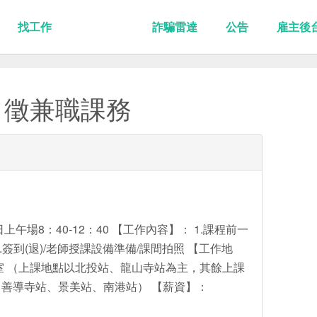
找工作
詐騙雷達
公告
雇主後
】徵兼職課務
午場8：40-12：40 【工作內容】： 1.課程前一
.簽到(退)/老師授課設備準備/課間拍照 【工作地
室 （上課地點以北投站、龍山寺站為主，其餘上課
善導寺站、景美站、南港站） 【薪資】：