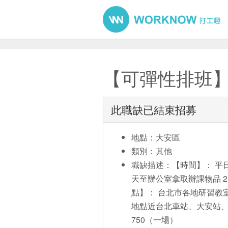
【可彈性排班
此職缺已結束招募
地點：大安區
類別：其他
職缺描述：【時間】： 平日上
天至辦公室拿取辦課物品 2
點】： 台北市各地研習教
地點近台北車站、大安站、
750（一場）