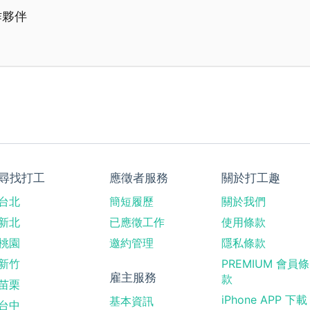
作夥伴
尋找打工
應徵者服務
關於打工趣
台北
簡短履歷
關於我們
新北
已應徵工作
使用條款
桃園
邀約管理
隱私條款
新竹
PREMIUM 會員條
雇主服務
款
苗栗
iPhone APP 下載
基本資訊
台中