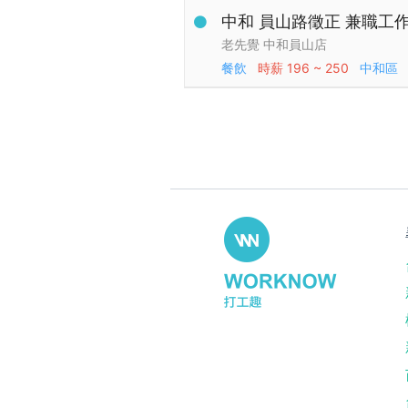
中和 員山路徵正 兼職工
老先覺 中和員山店
餐飲
時薪
196 ~ 250
中和區