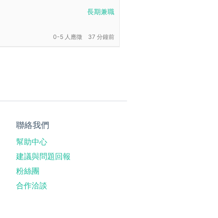
長期兼職
0-5 人應徵
37 分鐘前
聯絡我們
幫助中心
建議與問題回報
粉絲團
合作洽談