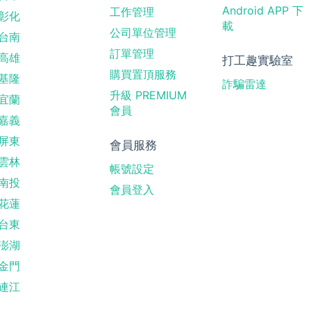
Android APP 下
工作管理
彰化
載
公司單位管理
台南
訂單管理
高雄
打工趣實驗室
購買置頂服務
基隆
詐騙雷達
升級 PREMIUM
宜蘭
會員
嘉義
屏東
會員服務
雲林
帳號設定
南投
會員登入
花蓮
台東
澎湖
金門
連江